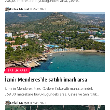
200,00 metrekare büyüklüğündeki arsa, Çevre…
Emlak Manşet
17 Mart 2021
SATILIK ARSA
İzmir Menderes’de satılık imarlı arsa
İzmir’in Menderes ilçesi Özdere Çukuraltı mahallesindeki
368,00 metrekare büyüklüğündeki arsa, Çevre ve Şehircilik…
Emlak Manşet
11 Mart 2021