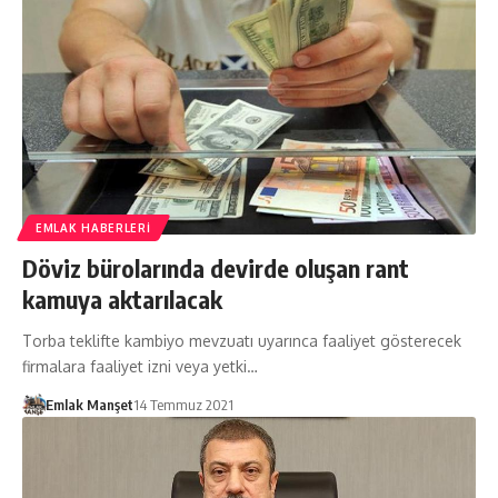
EMLAK HABERLERI
Döviz bürolarında devirde oluşan rant
kamuya aktarılacak
Torba teklifte kambiyo mevzuatı uyarınca faaliyet gösterecek
firmalara faaliyet izni veya yetki…
Emlak Manşet
14 Temmuz 2021