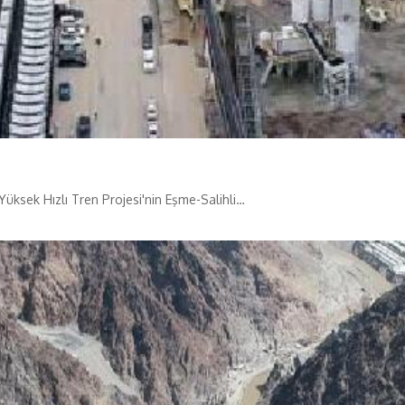
Yüksek Hızlı Tren Projesi'nin Eşme-Salihli…