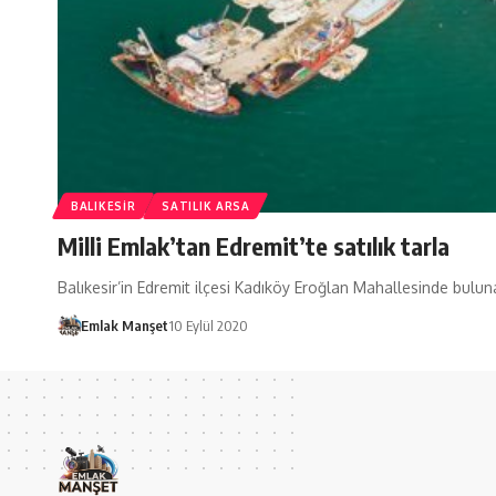
BALIKESIR
SATILIK ARSA
Milli Emlak’tan Edremit’te satılık tarla
Balıkesir’in Edremit ilçesi Kadıköy Eroğlan Mahallesinde bul
Emlak Manşet
10 Eylül 2020