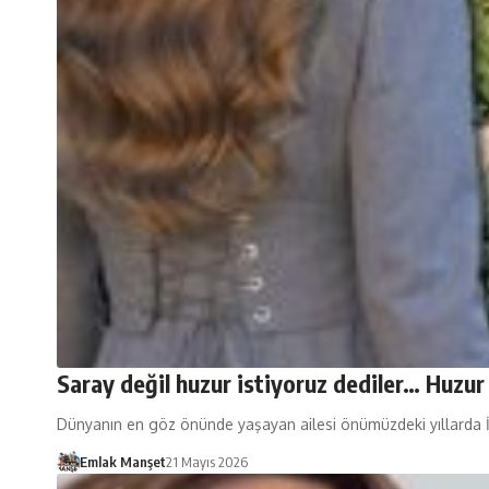
Saray değil huzur istiyoruz dediler… Huzur 
Dünyanın en göz önünde yaşayan ailesi önümüzdeki yıllarda İ
Emlak Manşet
21 Mayıs 2026