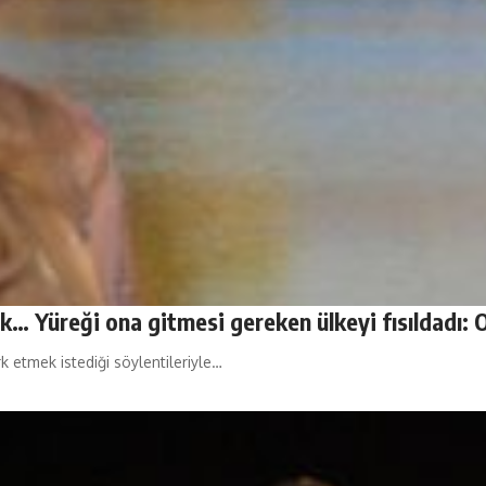
cek… Yüreği ona gitmesi gereken ülkeyi fısıldadı:
rk etmek istediği söylentileriyle…