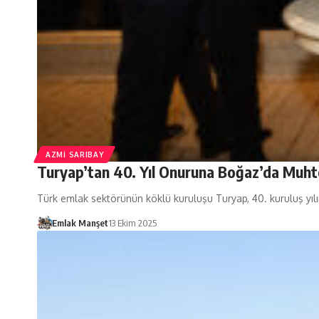
AZMI SARIBAY
Turyap’tan 40. Yıl Onuruna Boğaz’da Muht
Türk emlak sektörünün köklü kuruluşu Turyap, 40. kuruluş yılın
Emlak Manşet
13 Ekim 2025