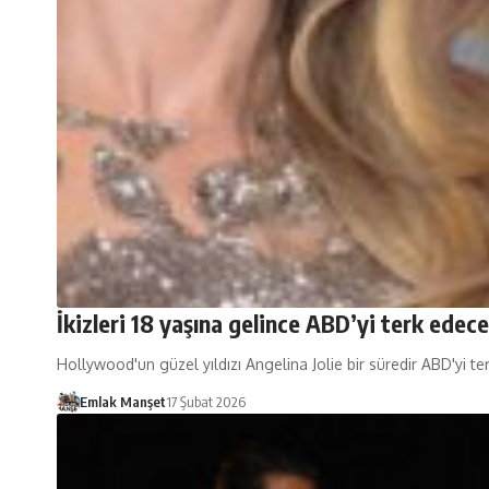
İkizleri 18 yaşına gelince ABD’yi terk ede
Hollywood'un güzel yıldızı Angelina Jolie bir süredir ABD'yi te
Emlak Manşet
17 Şubat 2026