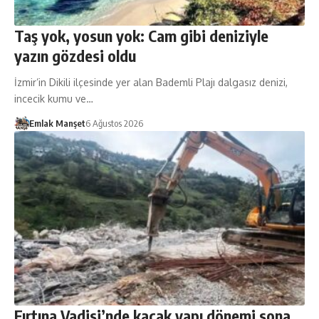
Taş yok, yosun yok: Cam gibi deniziyle
yazın gözdesi oldu
İzmir’in Dikili ilçesinde yer alan Bademli Plajı dalgasız denizi,
incecik kumu ve…
Emlak Manşet
6 Ağustos 2026
Fırtına Vadisi’nde kaçak yapı dönemi sona