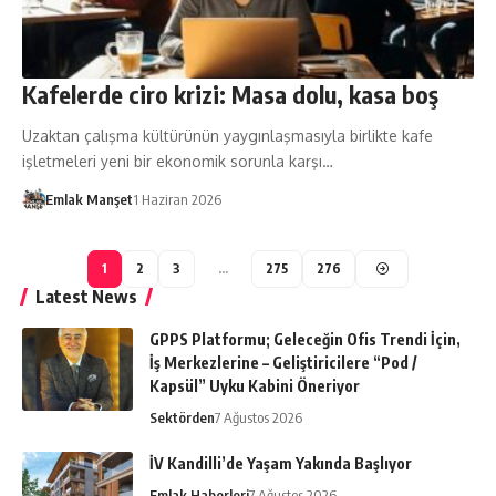
Kafelerde ciro krizi: Masa dolu, kasa boş
Uzaktan çalışma kültürünün yaygınlaşmasıyla birlikte kafe
işletmeleri yeni bir ekonomik sorunla karşı…
Emlak Manşet
1 Haziran 2026
1
2
3
…
275
276
Latest News
GPPS Platformu; Geleceğin Ofis Trendi İçin,
İş Merkezlerine – Geliştiricilere “Pod /
Kapsül” Uyku Kabini Öneriyor
Sektörden
7 Ağustos 2026
İV Kandilli’de Yaşam Yakında Başlıyor
Emlak Haberleri
7 Ağustos 2026