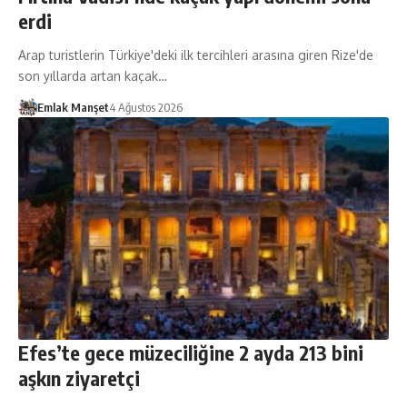
erdi
Arap turistlerin Türkiye'deki ilk tercihleri arasına giren Rize'de
son yıllarda artan kaçak…
Emlak Manşet
4 Ağustos 2026
Efes’te gece müzeciliğine 2 ayda 213 bini
aşkın ziyaretçi