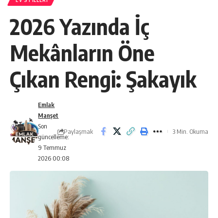
EV STILLERI
2026 Yazında İç
Mekânların Öne
Çıkan Rengi: Şakayık
Emlak
Manşet
Son
Paylaşmak
3 Min. Okuma
güncelleme:
9 Temmuz
2026 00:08