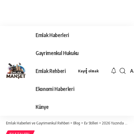
Emlak Haberleri
Gayrimenkul Hukuku
Emlak Rehberi
A
Kayıt olmak
Ya
Ti
Ekonomi Haberleri
Y
Bo
Künye
Emlak Haberleri ve Gayrimenkul Rehberi
>
Blog
>
Ev Stilleri
>
2026 Yazında İç Mekânların Öne Çıkan Rengi: Şakayık