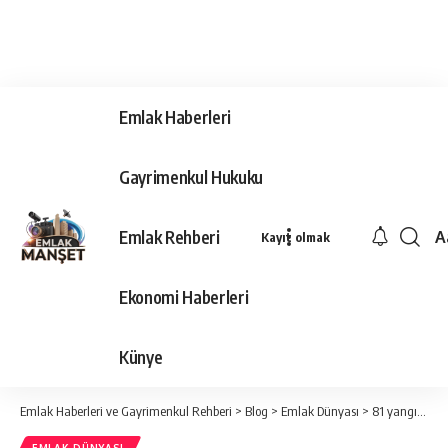
Emlak Haberleri
Gayrimenkul Hukuku
Emlak Rehberi
A
Kayıt olmak
Ya
Ti
Ekonomi Haberleri
Y
Bo
Künye
Emlak Haberleri ve Gayrimenkul Rehberi
>
Blog
>
Emlak Dünyası
>
81 yangınla mücadele ediliyor