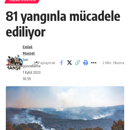
EMLAK DÜNYASI
81 yangınla mücadele
ediliyor
Emlak
Manşet
Son
Paylaşmak
2 Min. Okuma
güncelleme:
1 Eylül 2023
10:55