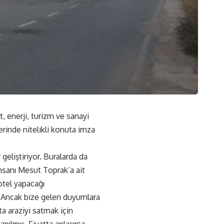
, enerji, turizm ve sanayi
erinde nitelikli konuta imza
geliştiriyor. Buralarda da
 insanı Mesut Toprak’a ait
tel yapacağı
ı. Ancak bize gelen duyumlara
 araziyi satmak için
pılmış. Fiyatta anlaşırsa