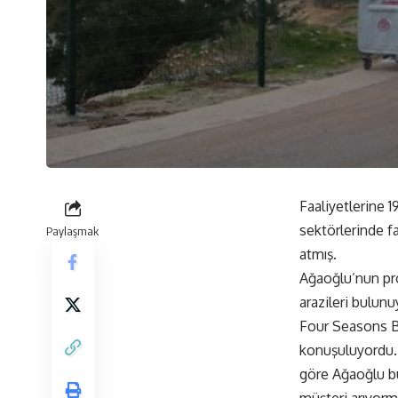
Faaliyetlerine 1
sektörlerinde fa
Paylaşmak
atmış.
Ağaoğlu’nun proj
arazileri bulunu
Four Seasons B
konuşuluyordu. 
göre Ağaoğlu bu
müşteri arıyormu