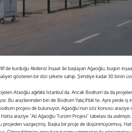
981’de kurduğu Akdeniz İnşaat ile başlayan Ağaoğlu, bugün inşaat
aliyet gösteren bir dizi şirkete sahip. Şimdiye kadar 30 binin üz
eleri Ataoğlu ağırlıklı İstanbul’da. Ancak Bodrum’da da projeler 
yor. Bu arazilerinden biri de Bodrum Yalıçiftlik’te. Aynı yerde iş
odrum projesi de bulunuyor. Ağaoğlu’nun söz konusu araziye o
Hatta araziye “Ali Ağaoğlu Turizm Projesi” tabelası da asılmışt
 projeden vazgeçmiş. Başka bir proje de düşünmüyormuş. Hatta
ş. Öğrendiğimize göre bazı turizm yatırımcıları ile görüşmeler ya