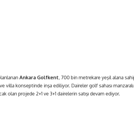
planlanan
Ankara Golfkent
, 700 bin metrekare yeşil alana sah
 ve villa konseptinde inşa ediliyor. Daireler golf sahası manzaralı
ak olan projede 2+1 ve 3+1 dairelerin satışı devam ediyor.