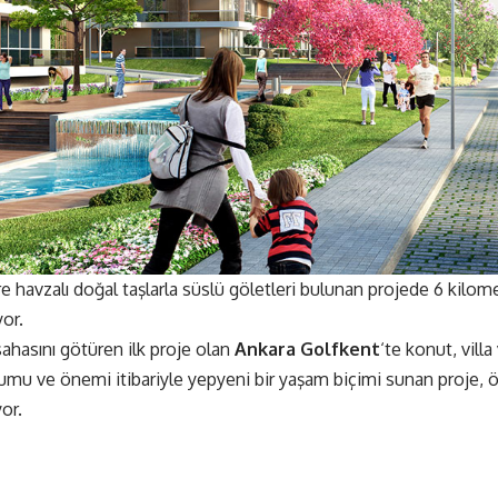
e havzalı doğal taşlarla süslü göletleri bulunan projede 6 kilo
or.
sahasını götüren ilk proje olan
Ankara Golfkent
‘te konut, villa
mu ve önemi itibariyle yepyeni bir yaşam biçimi sunan proje, öz
or.