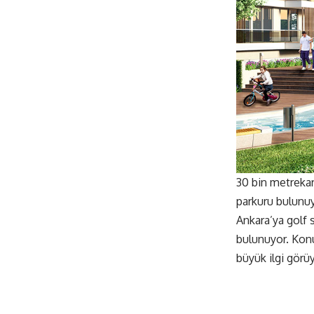
30 bin metrekar
parkuru bulunuy
Ankara’ya golf 
bulunuyor. Konu
büyük ilgi görüy