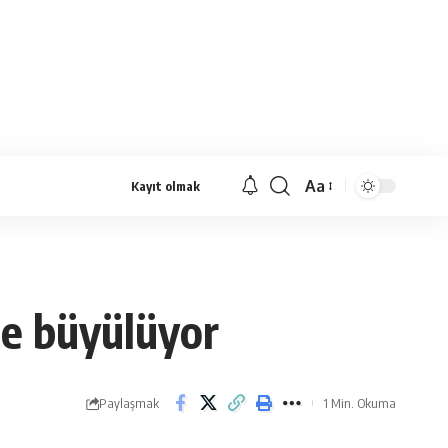
Aa
Kayıt olmak
Yazı
Tipi
Yeniden
Boyutlandırıcı
le büyülüyor
Paylaşmak
1 Min. Okuma