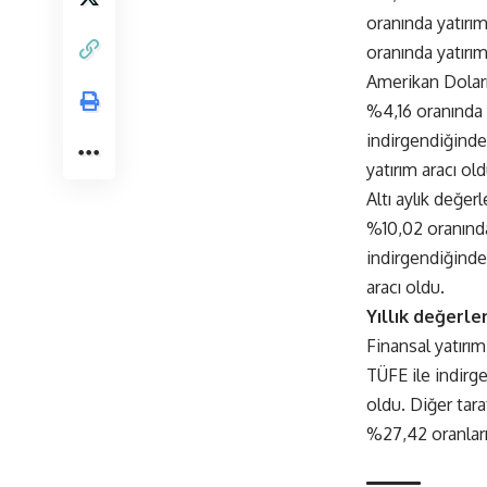
oranında yatırı
oranında yatırım
Amerikan Doları
%4,16 oranında y
indirgendiğinde
yatırım aracı old
Altı aylık değe
%10,02 oranında
indirgendiğinde
aracı oldu.
Yıllık değerle
Finansal yatırım
TÜFE ile indirge
oldu. Diğer tar
%27,42 oranlarıy