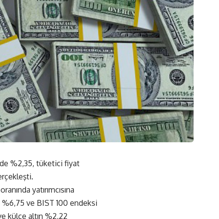
nde %2,35, tüketici fiyat
rçekleşti.
oranında yatırımcısına
S) %6,75 ve BIST 100 endeksi
ve külçe altın %2,22