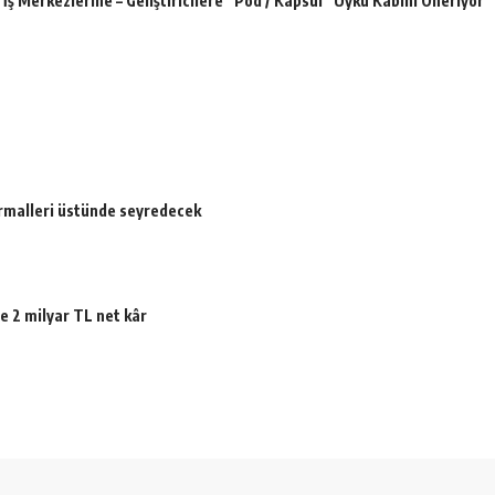
İş Merkezlerine – Geliştiricilere “Pod / Kapsül” Uyku Kabini Öneriyor
ormalleri üstünde seyredecek
e 2 milyar TL net kâr