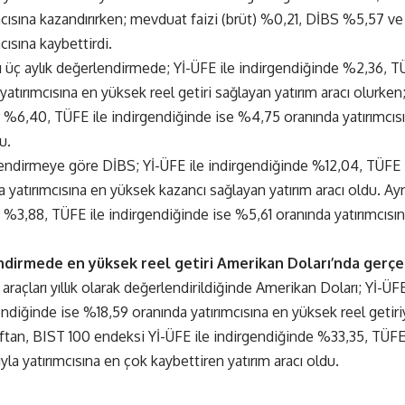
mcısına kazandırırken; mevduat faizi (brüt) %0,21, DİBS %5,57 
cısına kaybettirdi.
 üç aylık değerlendirmede; Yİ-ÜFE ile indirgendiğinde %2,36, TÜ
atırımcısına en yüksek reel getiri sağlayan yatırım aracı olurken
 %6,40, TÜFE ile indirgendiğinde ise %4,75 oranında yatırımcıs
u.
rlendirmeye göre DİBS; Yİ-ÜFE ile indirgendiğinde %12,04, TÜFE i
 yatırımcısına en yüksek kazancı sağlayan yatırım aracı oldu. A
 %3,88, TÜFE ile indirgendiğinde ise %5,61 oranında yatırımcısın
ndirmede en yüksek reel getiri Amerikan Doları’nda gerçe
 araçları yıllık olarak değerlendirildiğinde Amerikan Doları; Yİ-ÜF
ndiğinde ise %18,59 oranında yatırımcısına en yüksek reel getiriy
aftan, BIST 100 endeksi Yİ-ÜFE ile indirgendiğinde %33,35, TÜFE 
la yatırımcısına en çok kaybettiren yatırım aracı oldu.