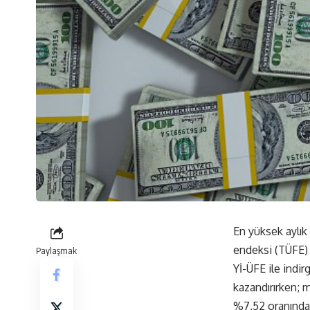
En yüksek aylık 
endeksi (TÜFE) 
Paylaşmak
Yİ-ÜFE ile indir
kazandırırken; 
%7,52 oranında 