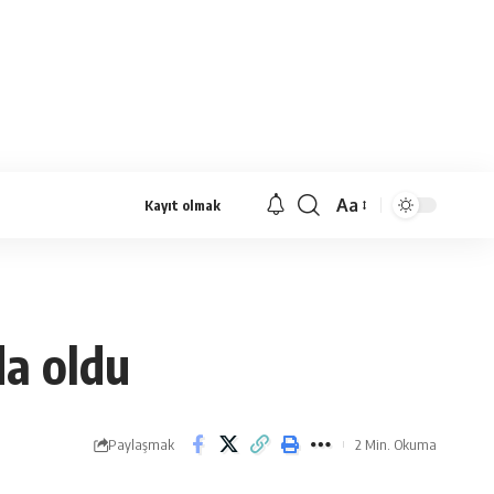
Aa
Kayıt olmak
Yazı
Tipi
Yeniden
Boyutlandırıcı
da oldu
Paylaşmak
2 Min. Okuma