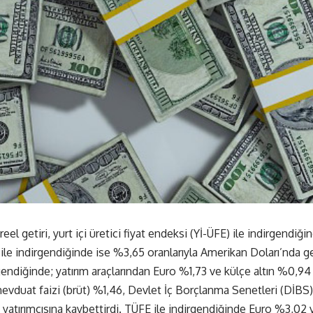
reel getiri, yurt içi üretici fiyat endeksi (Yİ-ÜFE) ile indirgendiği
ile indirgendiğinde ise %3,65 oranlarıyla Amerikan Doları’nda ge
gendiğinde; yatırım araçlarından Euro %1,73 ve külçe altın %0,94 
mevduat faizi (brüt) %1,46, Devlet İç Borçlanma Senetleri (DİB
yatırımcısına kaybettirdi. TÜFE ile indirgendiğinde Euro %3,02 