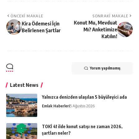
ÖNCEKI MAKALE
SONRAKI MAKALE
Konut Mu, Mevduat
Kira Ödemesi İçin
Mı? Anketimize
Belirlenen Şartlar
Katılın!
Yorum yapılmamış
Latest News
Yalnızca denizden ulaşılan 5 büyüleyici ada
Emlak Haberleri
5 Ağustos 2026
TOKİ 41 ilde konut satışı ne zaman 2026,
şartları neler?