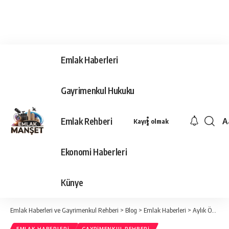
Emlak Haberleri
Gayrimenkul Hukuku
Emlak Rehberi
A
Kayıt olmak
Ya
Ti
Ekonomi Haberleri
Y
Bo
Künye
Emlak Haberleri ve Gayrimenkul Rehberi
>
Blog
>
Emlak Haberleri
>
Aylık Ödemeler Yapmayan Kiracı Evden Çıkarılır Mı?