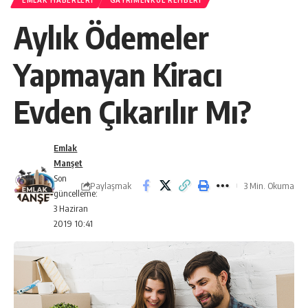
EMLAK HABERLERI
GAYRIMENKUL REHBERI
Aylık Ödemeler
Yapmayan Kiracı
Evden Çıkarılır Mı?
Emlak
Manşet
Son
Paylaşmak
3 Min. Okuma
güncelleme:
3 Haziran
2019 10:41