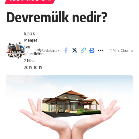
GAYRIMENKUL REHBERI
Devremülk nedir?
Emlak
Manşet
Son
Paylaşmak
1 Min. Okuma
güncelleme:
2 Nisan
2019 10:19