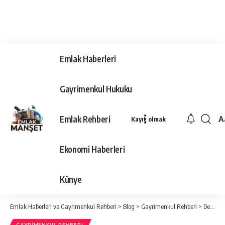
Emlak Haberleri
Gayrimenkul Hukuku
Emlak Rehberi
A
Kayıt olmak
Ya
Ti
Ekonomi Haberleri
Y
Bo
Künye
Emlak Haberleri ve Gayrimenkul Rehberi
>
Blog
>
Gayrimenkul Rehberi
>
Devremülk nedir?