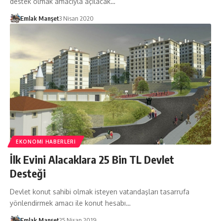
destek olmak amacıyla açılacak…
Emlak Manşet
3 Nisan 2020
EKONOMI HABERLERI
İlk Evini Alacaklara 25 Bin TL Devlet
Desteği
Devlet konut sahibi olmak isteyen vatandaşları tasarrufa
yönlendirmek amacı ile konut hesabı…
Emlak Manşet
25 Nisan 2019