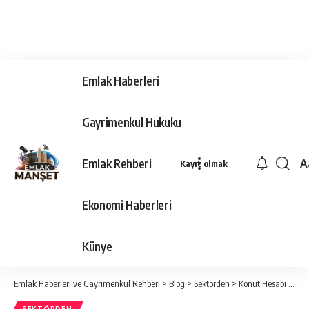
Emlak Haberleri
Gayrimenkul Hukuku
Emlak Rehberi
A
Kayıt olmak
Ya
Ti
Ekonomi Haberleri
Y
Bo
Künye
Emlak Haberleri ve Gayrimenkul Rehberi
>
Blog
>
Sektörden
>
Konut Hesabı Olanlar Dikkat!