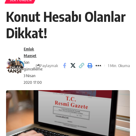
SEKTÖRDEN
Konut Hesabı Olanlar
Dikkat!
Emlak
Manşet
Son
Paylaşmak
1 Min. Okuma
güncelleme:
3 Nisan
2020 17:00