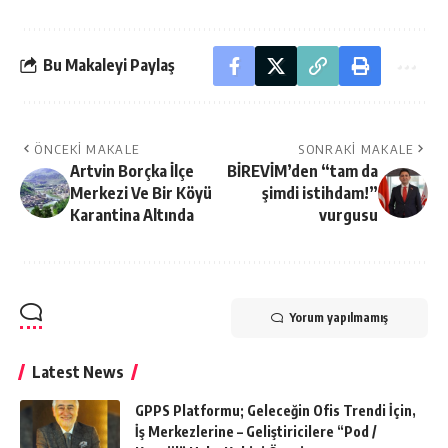
Bu Makaleyi Paylaş
ÖNCEKI MAKALE
SONRAKI MAKALE
Artvin Borçka İlçe
BİREVİM’den “tam da
Merkezi Ve Bir Köyü
şimdi istihdam!”
Karantina Altında
vurgusu
Yorum yapılmamış
Latest News
GPPS Platformu; Geleceğin Ofis Trendi İçin,
İş Merkezlerine – Geliştiricilere “Pod /