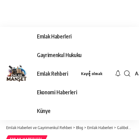
Emlak Haberleri
Gayrimenkul Hukuku
Emlak Rehberi
A
Kayıt olmak
Ya
Ti
Ekonomi Haberleri
Y
Bo
Künye
Emlak Haberleri ve Gayrimenkul Rehberi
>
Blog
>
Emlak Haberleri
>
Galibolu Yarımadası “kesin korunacak hassas alan” olarak tescil edildi.