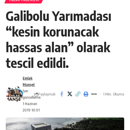
EMLAK HABERLERI
Galibolu Yarımadası
“kesin korunacak
hassas alan” olarak
tescil edildi.
Emlak
Manşet
Son
Paylaşmak
1 Min. Okuma
güncelleme:
1 Haziran
2019 10:01