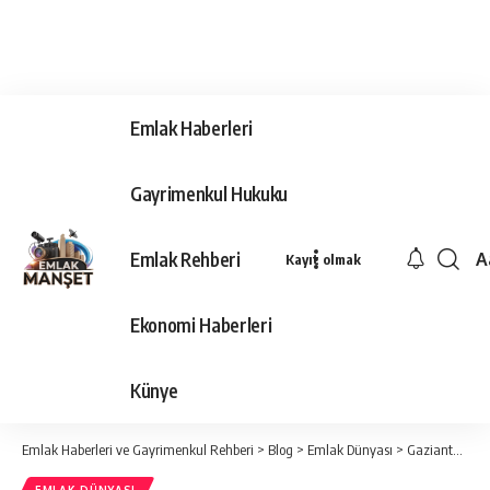
Emlak Haberleri
Gayrimenkul Hukuku
Emlak Rehberi
A
Kayıt olmak
Ya
Ti
Ekonomi Haberleri
Y
Bo
Künye
Emlak Haberleri ve Gayrimenkul Rehberi
>
Blog
>
Emlak Dünyası
>
Gaziantep’in Tüm Turizm Hafızası Tek Uygulamada Toplandı