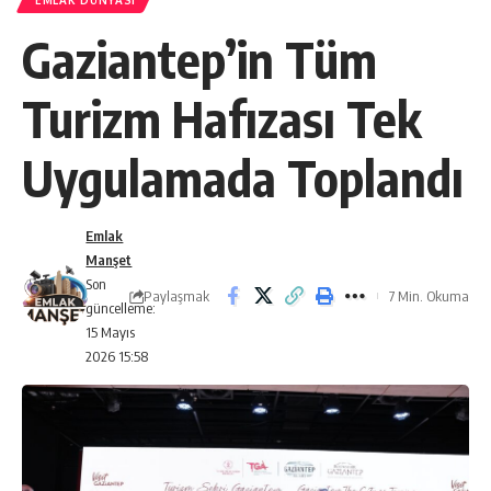
EMLAK DÜNYASI
Gaziantep’in Tüm
Turizm Hafızası Tek
Uygulamada Toplandı
Emlak
Manşet
Son
Paylaşmak
7 Min. Okuma
güncelleme:
15 Mayıs
2026 15:58