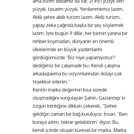
ama bizim iddiamız da var. 21’inci yüzyıl veri
yüzyılı, tasarım yüzyılı. Yenilenmemiz lazım.
Akıllı şehre akıllı turizm lazım. Akıllı turizm,
yapay zeka çağında başka bir şey söylemek
lazım. İşte bugün 9 dille, her birinin yanına bir
rehber koymadan, dünyanın en önemli
ülkelerinde en büyük yazılımlarını
gördüğümüzde ‘Biz niye yapamıyoruz?’
dediğimiz bir çalışmadır bu. Kendi çalışma
arkadaşlarıma bu vizyonlarından dolayı çok
teşekkür ederim.”
Kentin marka değerinin kısa sürede
oluşmadığını vurgulayan Şahin, Gaziantep’in
özgün kimliğine dikkati çekerek, “Şehre
geldiğin zaman bir bağ kuruluyor. İnsan, ‘Ben
buraya aitim, tekrar gelebilirim’ diyor. Bu,
kendi içinde oluşan küresel bir marka. Marka