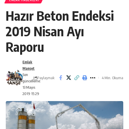
EMLAK HABERLERI
Hazır Beton Endeksi
2019 Nisan Ayı
Raporu
Emlak
Manşet
Son
Paylaşmak
4 Min. Okuma
güncelleme:
13 Mayıs
2019 15:29