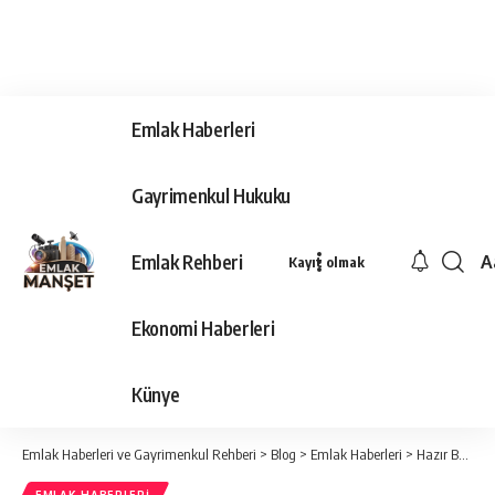
Emlak Haberleri
Gayrimenkul Hukuku
Emlak Rehberi
A
Kayıt olmak
Ya
Ti
Ekonomi Haberleri
Y
Bo
Künye
Emlak Haberleri ve Gayrimenkul Rehberi
>
Blog
>
Emlak Haberleri
>
Hazır Beton Endeksi 2019 Nisan Ayı Raporu