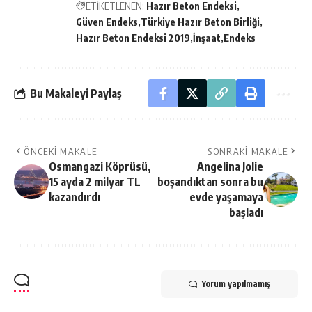
ETİKETLENEN:
Hazır Beton Endeksi
Güven Endeks
Türkiye Hazır Beton Birliği
Hazır Beton Endeksi 2019
İnşaat
Endeks
Bu Makaleyi Paylaş
ÖNCEKI MAKALE
SONRAKI MAKALE
Osmangazi Köprüsü,
Angelina Jolie
15 ayda 2 milyar TL
boşandıktan sonra bu
kazandırdı
evde yaşamaya
başladı
Yorum yapılmamış