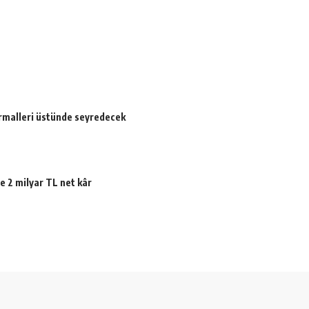
ormalleri üstünde seyredecek
e 2 milyar TL net kâr