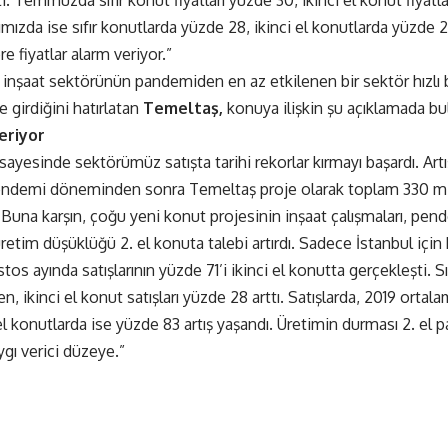
ti. Temmuzda sıfır konut fiyatları yüzde 30, ikinci el konut fiyatla
mızda ise sıfır konutlarda yüzde 28, ikinci el konutlarda yüzde 25 
re fiyatlar alarm veriyor.”
inşaat sektörünün pandemiden en az etkilenen bir sektör hızlı
 girdiğini hatırlatan
Temeltaş,
konuya ilişkin şu açıklamada bu
eriyor
ayesinde sektörümüz satışta tarihi rekorlar kırmayı başardı. Artış
 Pendemi döneminden sonra Temeltaş proje olarak toplam 330 mil
 Buna karşın, çoğu yeni konut projesinin inşaat çalışmaları, pen
üretim düşüklüğü 2. el konuta talebi artırdı. Sadece İstanbul içi
s ayında satışlarının yüzde 71’i ikinci el konutta gerçekleşti. Sıfı
en, ikinci el konut satışları yüzde 28 arttı. Satışlarda, 2019 ortal
el konutlarda ise yüzde 83 artış yaşandı. Üretimin durması 2. el pa
ygı verici düzeye.”