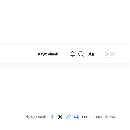
Aa
Kayıt olmak
Yazı
Tipi
Yeniden
Boyutlandırıcı
Paylaşmak
2 Min. Okuma