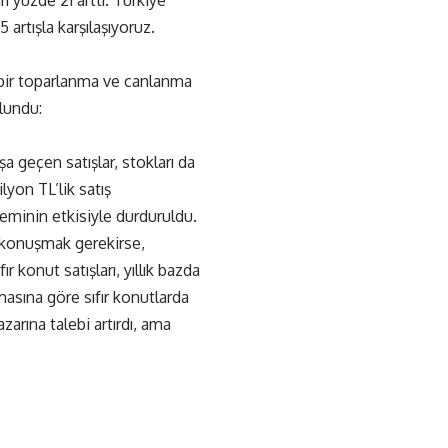
rı yüzde 21 arttı. Türkiye
artışla karşılaşıyoruz.
 bir toparlanma ve canlanma
lundu:
a geçen satışlar, stokları da
yon TL’lik satış
deminin etkisiyle durduruldu.
n konuşmak gerekirse,
r konut satışları, yıllık bazda
amasına göre sıfır konutlarda
zarına talebi artırdı, ama