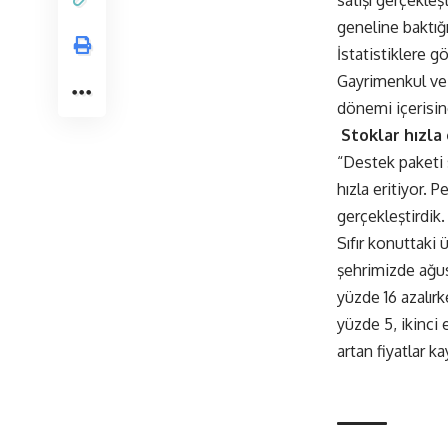
satışı gerçekleş
geneline baktığı
İstatistiklere gö
Gayrimenkul ve 
dönemi içerisine
Stoklar hızla 
“Destek paketi s
hızla eritiyor.
gerçekleştirdik.
Sıfır konuttaki 
şehrimizde ağusto
yüzde 16 azalırk
yüzde 5, ikinci 
artan fiyatlar ka