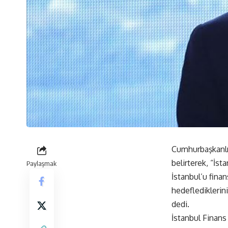
Cumhurbaşkanlığı
belirterek, “İst
Paylaşmak
İstanbul’u finan
hedeflediklerin
dedi.
İstanbul Finans 