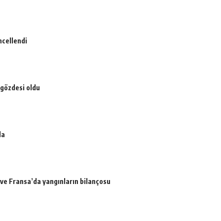
ncellendi
 gözdesi oldu
da
a ve Fransa’da yangınların bilançosu