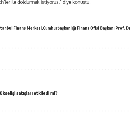
ech’ler ile doldurmak istiyoruz.” diye konuştu.
stanbul Finans Merkezi
Cumhurbaşkanlığı Finans Ofisi Başkanı Prof. D
selişi satışları etkiledi mi?