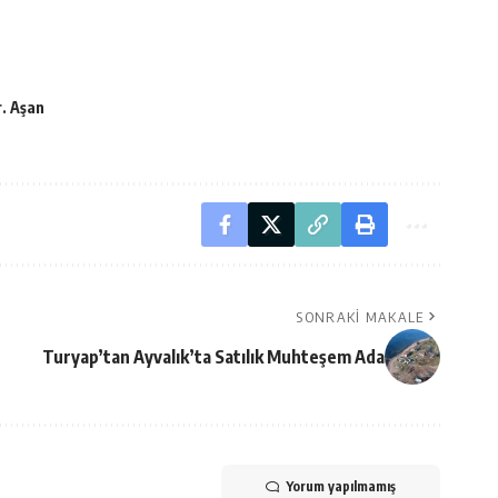
r. Aşan
SONRAKI MAKALE
Turyap’tan Ayvalık’ta Satılık Muhteşem Ada
Yorum yapılmamış