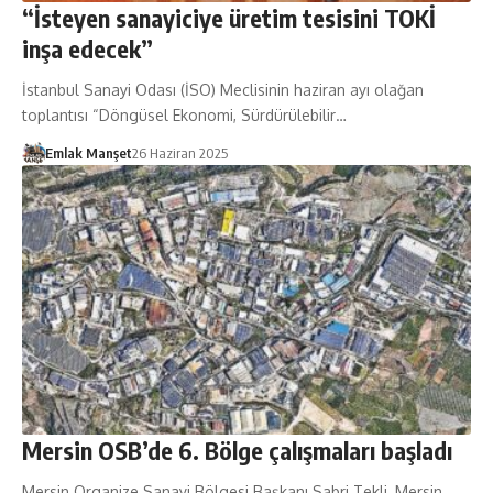
“İsteyen sanayiciye üretim tesisini TOKİ
inşa edecek”
İstanbul Sanayi Oda­sı (İSO) Meclisinin ha­ziran ayı olağan
toplantısı “Döngüsel Ekonomi, Sür­dürülebilir…
Emlak Manşet
26 Haziran 2025
Mersin OSB’de 6. Bölge çalışmaları başladı
Mersin Organize Sanayi Bölgesi Başkanı Sabri Tekli, Mersin