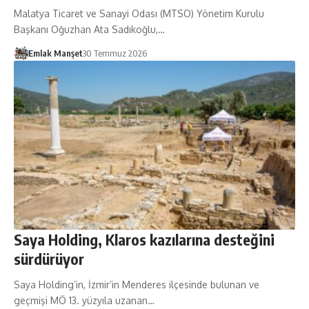
Malatya Ticaret ve Sana­yi Odası (MTSO) Yönetim Kurulu
Başkanı Oğuzhan Ata Sa­dıkoğlu,…
Emlak Manşet
30 Temmuz 2026
Saya Holding, Klaros kazılarına desteğini
sürdürüyor
Saya Holding’in, İzmir’in Menderes ilçesinde bulunan ve
geçmişi MÖ 13. yüzyıla uzanan…