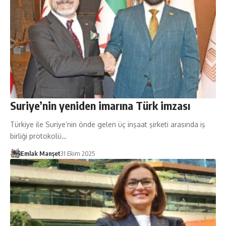
Suriye’nin yeniden imarına Türk imzası
Türkiye ile Suriye’nin önde gelen üç inşaat şirketi arasında iş
birliği protokolü…
Emlak Manşet
31 Ekim 2025