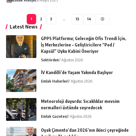
Emlak Manşet
8 Mayıs 2025
1
2
3
…
13
14
Latest News
GPPS Platformu; Geleceğin Ofis Trendi İçin,
İş Merkezlerine – Geliştiricilere “Pod /
Kapsül” Uyku Kabini Öneriyor
Sektörden
7 Ağustos 2026
İV Kandilli’de Yaşam Yakında Başlıyor
Emlak Haberleri
7 Ağustos 2026
Meteoroloji duyurdu: Sıcaklıklar mevsim
normalleri üstünde seyredecek
Emlak Gazetesi
7 Ağustos 2026
Oyak Çimento’dan 2026’nın ikinci çeyreğinde