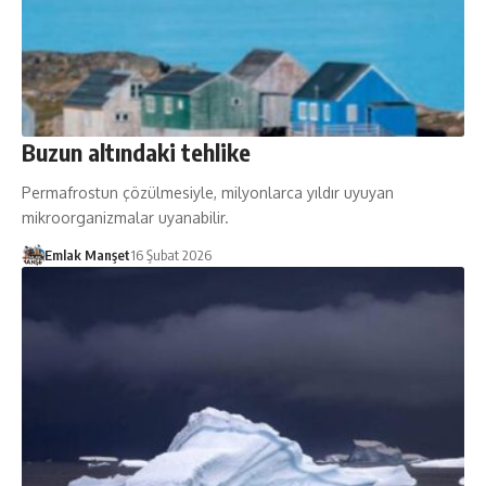
Buzun altındaki tehlike
Permafrostun çözülmesiyle, milyonlarca yıldır uyuyan
mikroorganizmalar uyanabilir.
Emlak Manşet
16 Şubat 2026