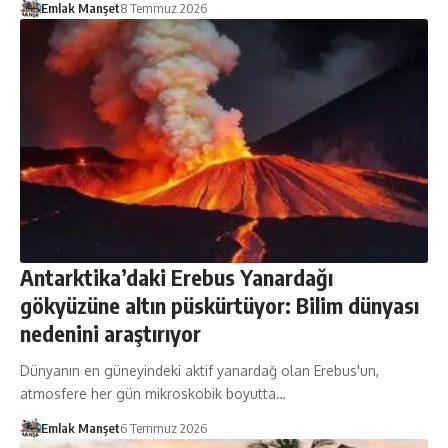
Emlak Manşet
8 Temmuz 2026
Antarktika’daki Erebus Yanardağı
gökyüzüne altın püskürtüyor: Bilim dünyası
nedenini araştırıyor
Dünyanın en güneyindeki aktif yanardağ olan Erebus'un,
atmosfere her gün mikroskobik boyutta…
Emlak Manşet
6 Temmuz 2026