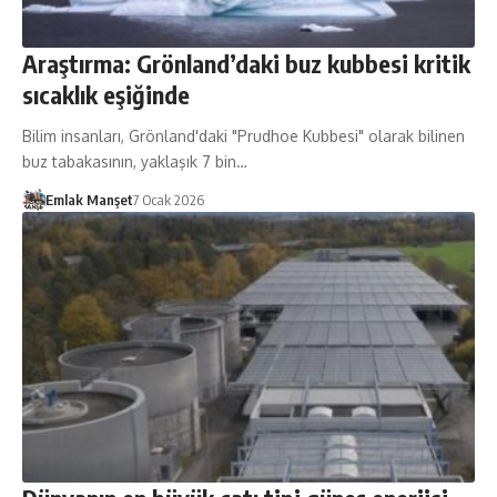
Araştırma: Grönland’daki buz kubbesi kritik
sıcaklık eşiğinde
Bilim insanları, Grönland'daki "Prudhoe Kubbesi" olarak bilinen
buz tabakasının, yaklaşık 7 bin…
Emlak Manşet
7 Ocak 2026