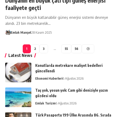
Dünyanın en büyük çatı tipi güneş enerjisi
faaliyete geçti
Dünyanın en büyük katlanabilir güneş enerjisi sistemi devreye
alındı. 23 bin metrekarelik…
Emlak Manşet
28 Kasım 2025
1
2
3
…
55
56
Latest News
Konutlarda metrekare maliyet bedelleri
güncellendi
Ekonomi Haberleri
6 Ağustos 2026
Taş yok, yosun yok: Cam gibi deniziyle yazın
gözdesi oldu
Emlak Turizm
6 Ağustos 2026
Türk Pasaportu 199 Ülke Arasında 86. Sırada