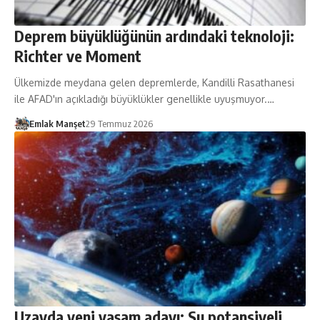
Deprem büyüklüğünün ardındaki teknoloji:
Richter ve Moment
Ülkemizde meydana gelen depremlerde, Kandilli Rasathanesi
ile AFAD'ın açıkladığı büyüklükler genellikle uyuşmuyor.…
Emlak Manşet
29 Temmuz 2026
Uzayda yeni yaşam adayı: Su potansiyeli