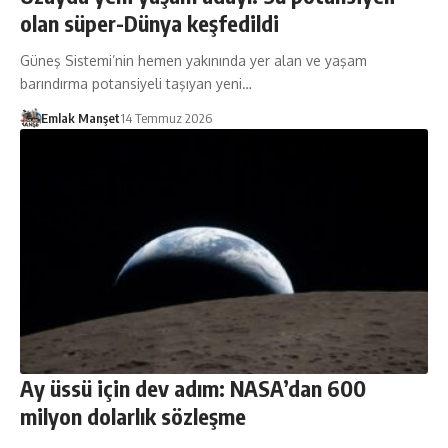
olan süper-Dünya keşfedildi
Güneş Sistemi’nin hemen yakınında yer alan ve yaşam
barındırma potansiyeli taşıyan yeni…
Emlak Manşet
14 Temmuz 2026
Ay üssü için dev adım: NASA’dan 600
milyon dolarlık sözleşme