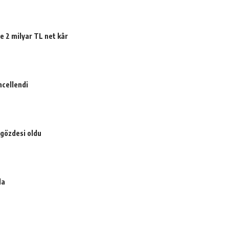
e 2 milyar TL net kâr
ncellendi
 gözdesi oldu
da