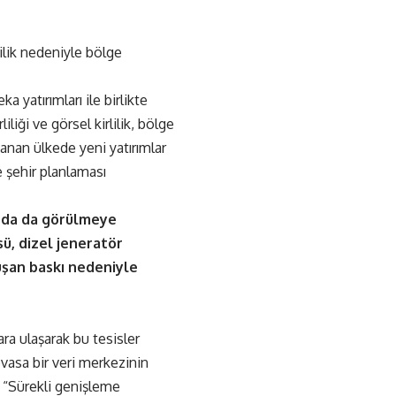
lilik nedeniyle bölge
 yatırımları ile birlikte
liği ve görsel kirlilik, bölge
şanan ülkede yeni yatırımlar
e şehir planlaması
ında da görülmeye
ü, dizel jeneratör
luşan baskı nedeniyle
ra ulaşarak bu tesisler
vasa bir veri merkezinin
“Sürekli genişleme