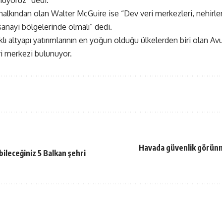
üyoruz” dedi.
halkından olan Walter McGuire ise “Dev veri merkezleri, nehirler
 sanayi bölgelerinde olmalı” dedi.
ı altyapı yatırımlarının en yoğun olduğu ülkelerden biri olan Avu
ri merkezi bulunuyor.
Havada güvenlik görünm
bileceğiniz 5 Balkan şehri