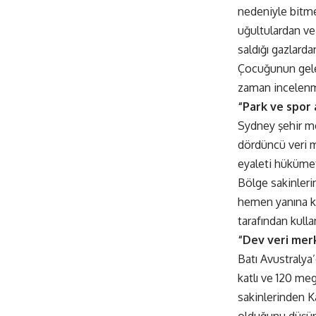
nedeniyle bitme
uğultulardan ve 
saldığı gazlard
Çocuğunun gelec
zaman incelenme
“Park ve spor 
Sydney şehir me
dördüncü veri m
eyaleti hükümet
Bölge sakinleri
hemen yanına ku
tarafından kull
“Dev veri merk
Batı Avustralya
katlı ve 120 meg
sakinlerinden K