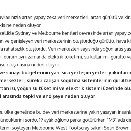
yıları hızla artan yapay zeka veri merkezleri, artan gürültü ve kir
pkisine neden oluyor.
ellikle Sydney ve Melbourne kentleri çevresinde artan yapay zeka
rtan ve genişleyen veri merkezlerinin oluşturduğu gürültü, hava kirli
da rahatsızlık oluşturdu. Veri merkezleri sayısında yoğun artış ya
n, durum aynı zamanda elektrik tüketimi, su kullanımı, gürültü v
şe oluşmasına neden oluyor.
ve sanayi bölgelerinin yanı sıra yerleşim yerleri yakınlar
merkezleri, sürekli çalışan soğutma sistemlerinin gürültüs
rtan ısı, yoğun su tüketimi ve elektrik sistemi üzerinde o
i arasında tepki ve endişeye neden oluyor.
ı, ülke genelinde bu dev veri merkezlerine yakın yaşayan insanla
ündüklerini sordu. 19 aylık oğlunu parka götürürken “M3” adlı de
lerini söyleyen Melbourne West Footscray sakini Sean Brown, 