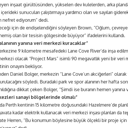
yen inşaat gürültüsünden, yükselen dev kulelerden, arka pland
içerideki sunucuları çalıştırmaya yardımcı olan ve sayıları giderek
an nefret ediyorum” dedi.
eği için de endişelendiğini söyleyen Brown, “Oğlum, çevreye e
miş olan bir tesisin gölgesinde büyüyor” ifadelerini kullandı.
alanının yanına veri merkezi kuracaklar”
rkezine 9 kilometre mesafedeki Lane Cove River’da inşa edilm
erkezi olacak “Project Mars” isimli 90 megavatlık yeni bir ver
inin onayını bekliyor.
nden Daniel Bolger, merkezin “Lane Cove’un akciğerleri” olarak 
rulacağını söyledi. Buradaki park ve spor alanının her hafta so
anıldığına dikkat çeken Bolger, “Şimdi ise buranın hemen yanına v
ezleri sanayi bölgelerinde olmalı”
’da Perth kentinin 15 kilometre doğusundaki Hazelmere’de planl
avata kadar elektrik kullanacak veri merkezi inşası planları da 
ate Herren, “Bu konumun böylesine büyük ölçekli bir proje içi