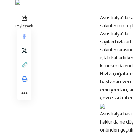
Avustralya’da sa
sakinlerinin te
Paylaşmak
Avustralya’da öz
sayıları hızla a
sakinleri arasın
iştah kabartırke
konusunda endi
Hızla çoğalan 
başlanan veri 
emisyonları, a
çevre sakinler
Avustralya basın
hakkında ne düş
önünden geçtik