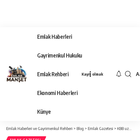
Emlak Haberleri
Gayrimenkul Hukuku
Emlak Rehberi
A
Kayıt olmak
Ya
Ti
Ekonomi Haberleri
Y
Bo
Künye
Emlak Haberleri ve Gayrimenkul Rehberi
>
Blog
>
Emlak Gazetesi
>
KBB uzmanından yaz sezonu uyarıları: Yüksekten suya atlamak kulak zarını yırtabilir!