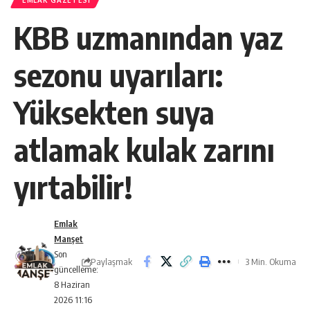
EMLAK GAZETESI
KBB uzmanından yaz
sezonu uyarıları:
Yüksekten suya
atlamak kulak zarını
yırtabilir!
Emlak
Manşet
Son
Paylaşmak
3 Min. Okuma
güncelleme:
8 Haziran
2026 11:16