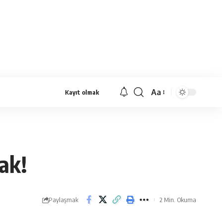
Aa
Kayıt olmak
Yazı
Tipi
Yeniden
Boyutlandırıcı
ak!
Paylaşmak
2 Min. Okuma