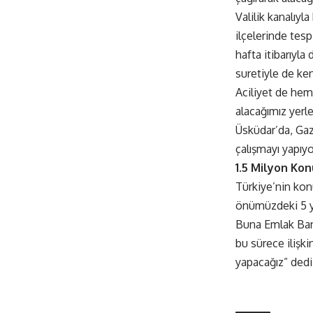
Valilik kanalıyl
ilçelerinde tesp
hafta itibarıyla
suretiyle de ke
Aciliyet de hem
alacağımız yerle
Üsküdar’da, Gaz
çalışmayı yapıy
1.5 Milyon Ko
Türkiye’nin kon
önümüzdeki 5 yı
Buna Emlak Bank
bu sürece ilişki
yapacağız” dedi