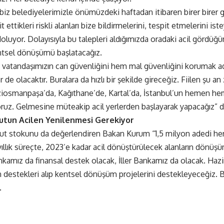
a biz belediyelerimizle önümüzdeki haftadan itibaren birer birer 
it ettikleri riskli alanları bize bildirmelerini, tespit etmelerini 
 doluyor. Dolayısıyla bu talepleri aldığımızda oradaki acil görd
ntsel dönüşümü başlatacağız.
 vatandaşımızın can güvenliğini hem mal güvenliğini korumak adın
r de olacaktır. Buralara da hızlı bir şekilde gireceğiz. Fiilen şu 
iosmanpaşa’da, Kağıthane’de, Kartal’da, İstanbul’un hemen he
oruz. Gelmesine müteakip acil yerlerden başlayarak yapacağız” d
nutun Acilen Yenilenmesi Gerekiyor
ut stokunu da değerlendiren Bakan Kurum “1,5 milyon adedi her 
llık süreçte, 2023’e kadar acil dönüştürülecek alanların dönüş
amız da finansal destek olacak, İller Bankamız da olacak. Hazi
n destekleri alıp kentsel dönüşüm projelerini destekleyeceğiz. B
.