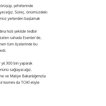
görüşüp, şehirlerinde
isteyeceğiz. Süreç, önümüzdeki
üğümüz yerlerden başlamak
a hızlı şekilde tedbir
an zaten sahada Esenler’de,
men tüm ilçelerinde bu
edi.
yıl 300 bin yaparak
ümünü sağlayacağız.
ne ve Maliye Bakanlığımızla
ir kısmını da TOKİ eliyle