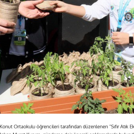
onut Ortaokulu öğrencileri tarafından düzenlenen “Sıfır Atık Eko 