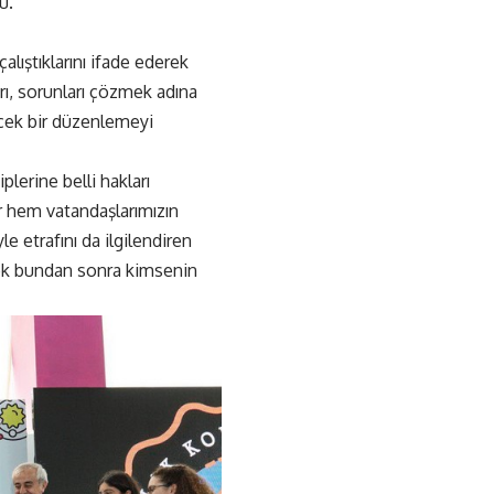
u.
ıştıklarını ifade ederek
rı, sorunları çözmek adına
ecek bir düzenlemeyi
erine belli hakları
r hem vatandaşlarımızın
 etrafını da ilgilendiren
ek bundan sonra kimsenin