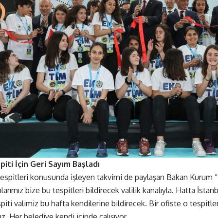
piti İçin Geri Sayım Başladı
 tespitleri konusunda işleyen takvimi de paylaşan Bakan Kurum “İ
arımız bize bu tespitleri bildirecek valilik kanalıyla. Hatta İstan
spiti valimiz bu hafta kendilerine bildirecek. Bir ofiste o tespitle
ız. Her belediye kendi içinde çalışıyor.