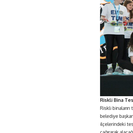
Riskli Bina Tes
Riskli binaların
belediye başkanl
ilçelerindeki te
çağırarak alacağ