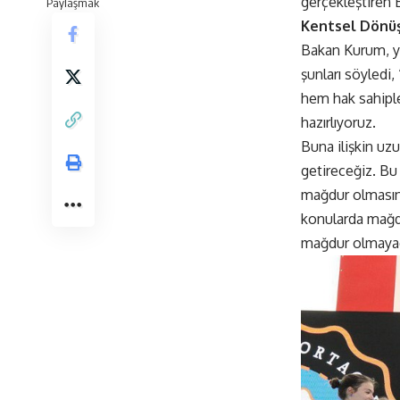
gerçekleştiren
Paylaşmak
Kentsel Dönü
Bakan Kurum, ya
şunları söyledi,
hem hak sahiple
hazırlıyoruz.
Buna ilişkin uz
getireceğiz. Bu
mağdur olmasını
konularda mağd
mağdur olmayac