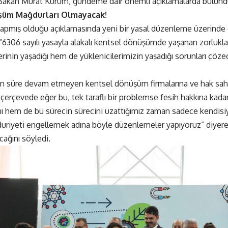
 Bakan Murat Kurum, gündeme dair önemli açıklamalarda bulund
şüm Mağdurları Olmayacak!
pmış olduğu açıklamasında yeni bir yasal düzenleme üzerinde çal
 “6306 sayılı yasayla alakalı kentsel dönüşümde yaşanan zorlukla
rinin yaşadığı hem de yüklenicilerimizin yaşadığı sorunları çöz
un süre devam etmeyen kentsel dönüşüm firmalarına ve hak sahipl
 çerçevede eğer bu, tek taraflı bir problemse fesih hakkına kada
 hem de bu sürecin sürecini uzattığımız zaman sadece kendisiyle
uriyeti engellemek adına böyle düzenlemeler yapıyoruz” diyer
ağını söyledi.