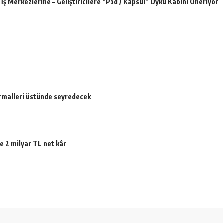
İş Merkezlerine – Geliştiricilere “Pod / Kapsül” Uyku Kabini Öneriyor
ormalleri üstünde seyredecek
e 2 milyar TL net kâr