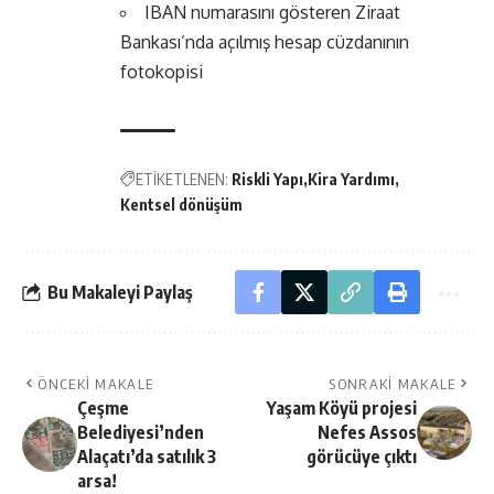
IBAN numarasını gösteren Ziraat
Bankası’nda açılmış hesap cüzdanının
fotokopisi
ETİKETLENEN:
Riskli Yapı
Kira Yardımı
Kentsel dönüşüm
Bu Makaleyi Paylaş
ÖNCEKI MAKALE
SONRAKI MAKALE
Çeşme
Yaşam Köyü projesi
Belediyesi’nden
Nefes Assos
Alaçatı’da satılık 3
görücüye çıktı
arsa!