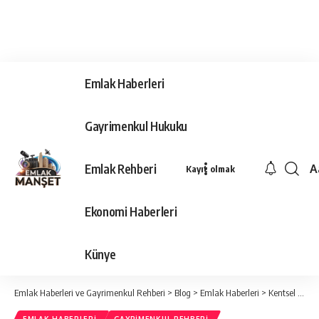
Emlak Haberleri
Gayrimenkul Hukuku
Emlak Rehberi
A
Kayıt olmak
Ya
Ti
Ekonomi Haberleri
Y
Bo
Künye
Emlak Haberleri ve Gayrimenkul Rehberi
>
Blog
>
Emlak Haberleri
>
Kentsel Dönüşümde Kira Yardımı Nasıl Alınır?