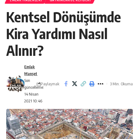
EMLAK HABERLERI
GAYRIMENKUL REHBERI
Kentsel Dönüşümde
Kira Yardımı Nasıl
Alınır?
Emlak
Manşet
Son
Paylaşmak
3 Min. Okuma
güncelleme:
14 Nisan
2021 10:46