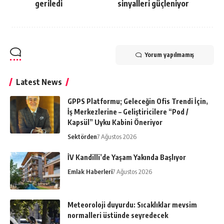
geriledi
sinyalleri güçleniyor
Yorum yapılmamış
Latest News
GPPS Platformu; Geleceğin Ofis Trendi İçin,
İş Merkezlerine – Geliştiricilere “Pod /
Kapsül” Uyku Kabini Öneriyor
Sektörden
7 Ağustos 2026
İV Kandilli’de Yaşam Yakında Başlıyor
Emlak Haberleri
7 Ağustos 2026
Meteoroloji duyurdu: Sıcaklıklar mevsim
normalleri üstünde seyredecek