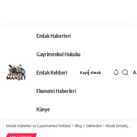
Emlak Haberleri
Gayrimenkul Hukuku
Emlak Rehberi
A
Kayıt olmak
Ya
Ti
Ekonomi Haberleri
Y
Bo
Künye
Emlak Haberleri ve Gayrimenkul Rehberi
>
Blog
>
Sektörden
>
Klasik Emlakçılık Öldü