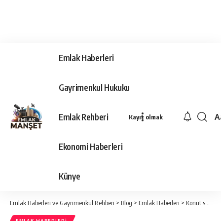
Emlak Haberleri
Gayrimenkul Hukuku
Emlak Rehberi
A
Kayıt olmak
Ya
Ti
Ekonomi Haberleri
Y
Bo
Künye
Emlak Haberleri ve Gayrimenkul Rehberi
>
Blog
>
Emlak Haberleri
>
Konut satış rakamları açıklandı