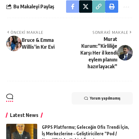
Bu Makaleyi Paylaş
ÖNCEKI MAKALE
SONRAKI MAKALE
Murat
Bruce & Emma
Kurum:”Kirliliğe
Willis’in Kır Evi
Karşı Her il kendi
eylem planını
hazırlayacak”
Yorum yapılmamış
Latest News
GPPS Platformu; Geleceğin Ofis Trendi İçin,
İş Merkezlerine – Geliştiricilere “Pod /