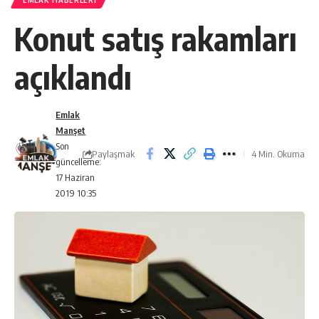
EMLAK HABERLERI
Konut satış rakamları
açıklandı
Emlak
Manşet
Son
Paylaşmak
4 Min. Okuma
güncelleme:
17 Haziran
2019 10:35