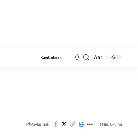
Aa
Kayıt olmak
Yazı
Tipi
Yeniden
Boyutlandırıcı
Paylaşmak
1 Min. Okuma