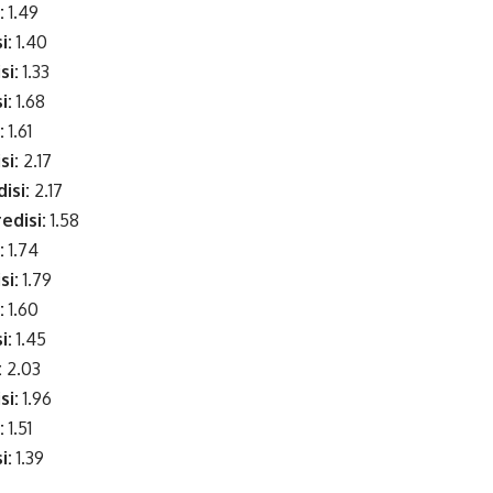
:
1.49
i:
1.40
si:
1.33
i:
1.68
:
1.61
si:
2.17
isi:
2.17
edisi:
1.58
:
1.74
si:
1.79
:
1.60
i:
1.45
:
2.03
si:
1.96
:
1.51
i:
1.39