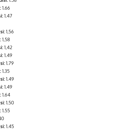
isi:
1.58
i:
1.66
i:
1.47
si:
1,56
:
1,58
i:
1,42
i:
1.49
si:
1.79
:
1.35
si:
1.49
i:
1.49
:
1.64
si:
1.50
:
1.55
40
si:
1.45