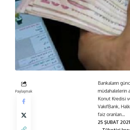
Bankaların günce
müdahalelerin ar
Paylaşmak
Konut Kredisi v
VakıfBank, Halk
faiz oranları…
25 ŞUBAT 202