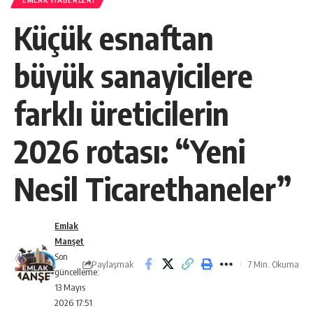
EMLAK HABERLERI
Küçük esnaftan
büyük sanayicilere
farklı üreticilerin
2026 rotası: “Yeni
Nesil Ticarethaneler”
Emlak
Manşet
Son
Paylaşmak
7 Min. Okuma
güncelleme:
13 Mayıs
2026 17:51