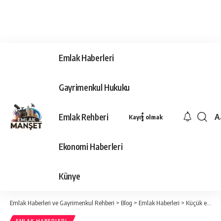
Emlak Haberleri
Gayrimenkul Hukuku
Emlak Rehberi
A
Kayıt olmak
Ya
Ti
Ekonomi Haberleri
Y
Bo
Künye
Emlak Haberleri ve Gayrimenkul Rehberi
>
Blog
>
Emlak Haberleri
>
Küçük esnaftan büyük sanayicilere farklı üreticilerin 2026 rotası: “Yeni Nesil Ticarethaneler”