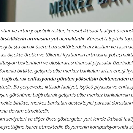
tlar ve artan jeopolitik riskler, küresel iktisadi faaliyet üzerinde
lirsizliklerin artmasına yol açmaktadır
. Küresel talepteki top
erji başta olmak üzere bazı sektörlerdeki arz kısıtları ve taşıma
ası ölçekte üretici ve tüketici fiyatlarının artmasına yol açmakt
lasyon beklentileri ve uluslararası finansal piyasalar üzerindek
ununla birlikte, gelişmiş ülke merkez bankaları artan enerji fiya
bağlı olarak
enflasyonda görülen yükselişin beklenenden uz
edir. Bu çerçevede, iktisadi faaliyet, işgücü piyasası ve enflas
laşan görünüme bağlı olarak gelişmiş ülke merkez bankalarının pa
ekle birlikte, merkez bankaları destekleyici parasal duruşların
rına devam etmektedir.
m seviyeleri ve diğer öncü göstergeler yurt içinde iktisadi faali
 seyrettiğine işaret etmektedir. Büyümenin kompozisyonunda sür