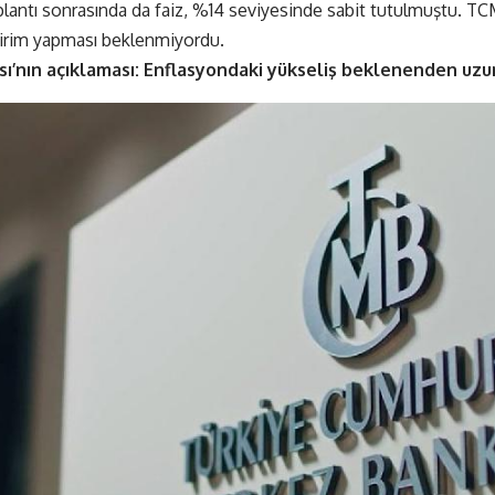
lantı sonrasında da faiz, %14 seviyesinde sabit tutulmuştu. TC
dirim yapması beklenmiyordu.
’nın açıklaması: Enflasyondaki yükseliş beklenenden uzun