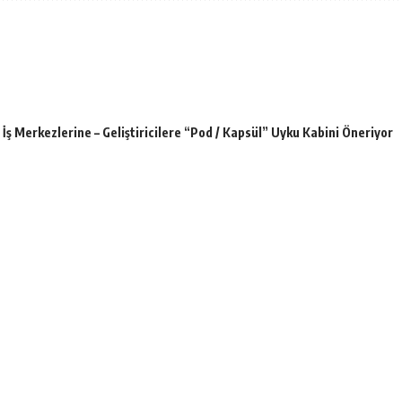
İş Merkezlerine – Geliştiricilere “Pod / Kapsül” Uyku Kabini Öneriyor
ormalleri üstünde seyredecek
e 2 milyar TL net kâr