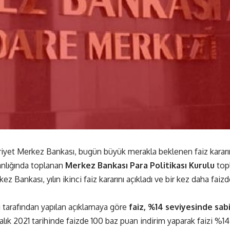
yet Merkez Bankası, bugün büyük merakla beklenen faiz kararın
anlığında toplanan
Merkez Bankası Para Politikası Kurulu
topl
z Bankası, yılın ikinci faiz kararını açıkladı ve bir kez daha faiz
tarafından yapılan açıklamaya göre
faiz, %14 seviyesinde sab
alık 2021 tarihinde faizde 100 baz puan indirim yaparak faizi %1