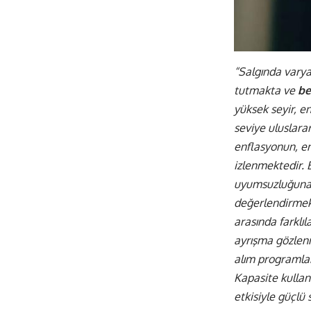
“Salgında varyan
tutmakta ve
be
yüksek seyir, en
seviye uluslarar
enflasyonun, enf
izlenmektedir. B
uyumsuzluğuna 
değerlendirmekt
arasında farklı
ayrışma gözlenm
alım programla
Kapasite kullanı
etkisiyle güçlü