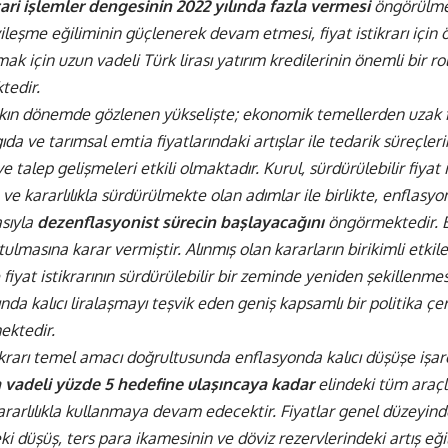
ari işlemler dengesinin
2022 yılında fazla vermesi
öngörülmek
ileşme eğiliminin güçlenerek devam etmesi, fiyat istikrarı için
k için uzun vadeli Türk lirası yatırım kredilerinin önemli bir r
tedir.
kın dönemde gözlenen yükselişte; ekonomik temellerden uzak f
gıda ve tarımsal emtia fiyatlarındaki artışlar ile tedarik süreçleri
e talep gelişmeleri etkili olmaktadır. Kurul, sürdürülebilir fiyat is
an ve kararlılıkla sürdürülmekte olan adımlar ile birlikte, enflasy
sıyla
dezenflasyonist sürecin başlayacağını
öngörmektedir. B
utulmasına karar vermiştir. Alınmış olan kararların birikimli etki
iyat istikrarının sürdürülebilir bir zeminde yeniden şekillenm
ında kalıcı liralaşmayı teşvik eden geniş kapsamlı bir politika 
ektedir.
ikrarı temel amacı doğrultusunda enflasyonda kalıcı düşüşe işa
a vadeli yüzde 5 hedefine ulaşıncaya kadar
elindeki tüm araçla
rarlılıkla kullanmaya devam edecektir. Fiyatlar genel düzeyinde
ki düşüş, ters para ikamesinin ve döviz rezervlerindeki artış eğ