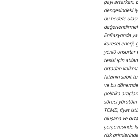
payı artarken,
c
dengesindeki iy
bu hedefe ulaşma
değerlendirmek
Enflasyonda ya
küresel enerji, 
yönlü unsurlar v
tesisi için atıl
ortadan kalkma
faizinin sabit t
ve bu dönemde f
politika araçlar
süreci yürütülm
TCMB, fiyat ist
oluşana ve
ort
çerçevesinde ka
risk primlerinde