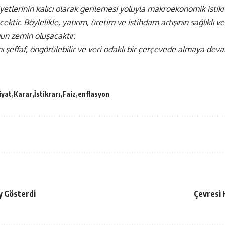
tlerinin kalıcı olarak gerilemesi yoluyla makroekonomik istikrar
ektir. Böylelikle, yatırım, üretim ve istihdam artışının sağlıklı ve
un zemin oluşacaktır.
nı şeffaf, öngörülebilir ve veri odaklı bir çerçevede almaya dev
iyat
Karar
İstikrarı
Faiz
enflasyon
y Gösterdi
Çevresi K