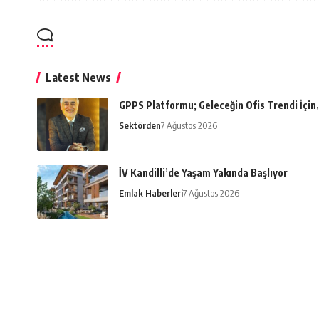
Latest News
GPPS Platformu; Geleceğin Ofis Trendi İçin, 
Sektörden
7 Ağustos 2026
İV Kandilli’de Yaşam Yakında Başlıyor
Emlak Haberleri
7 Ağustos 2026
Meteoroloji duyurdu: Sıcaklıklar mevsim n
Emlak Gazetesi
7 Ağustos 2026
Oyak Çimento’dan 2026’nın ikinci çeyreğind