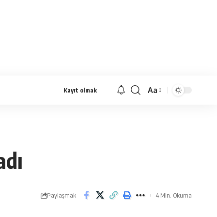
Aa
Kayıt olmak
Yazı
Tipi
Yeniden
Boyutlandırıcı
adı
Paylaşmak
4 Min. Okuma