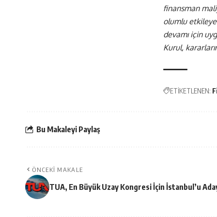
finansman maliye
olumlu etkileyec
devamı için uyg
Kurul, kararları
ETİKETLENEN:
F
Bu Makaleyi Paylaş
ÖNCEKI MAKALE
TUA, En Büyük Uzay Kongresi İçin İstanbul’u Ada