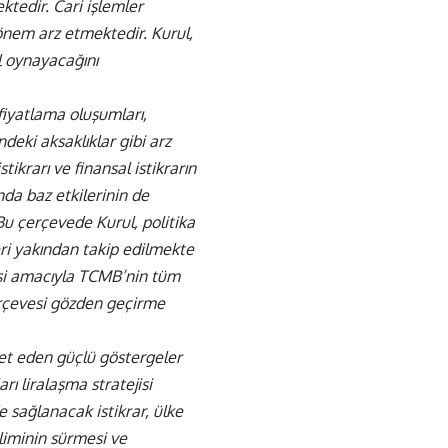
tedir. Cari işlemler
 önem arz etmektedir. Kurul,
ol oynayacağını
iyatlama oluşumları,
ndeki aksaklıklar gibi arz
tikrarı ve finansal istikrarın
onda baz etkilerinin de
u çerçevede Kurul, politika
leri yakından takip edilmekte
esi amacıyla TCMB’nin tüm
çerçevesi gözden geçirme
ret eden güçlü göstergeler
rı liralaşma stratejisi
 sağlanacak istikrar, ülke
iliminin sürmesi ve