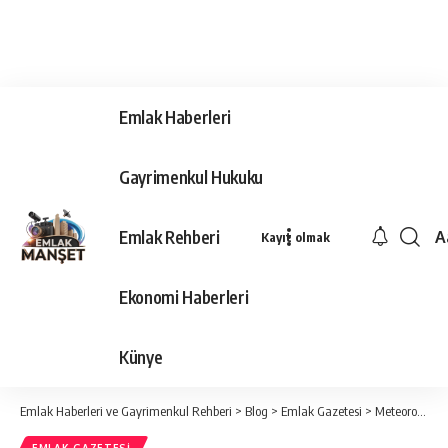
Emlak Haberleri
Gayrimenkul Hukuku
Emlak Rehberi
A
Kayıt olmak
Ya
Ti
Ekonomi Haberleri
Y
Bo
Künye
Emlak Haberleri ve Gayrimenkul Rehberi
>
Blog
>
Emlak Gazetesi
>
Meteoroloji bölge bölge uyardı: Yurtta yağmur ve kar alarmı