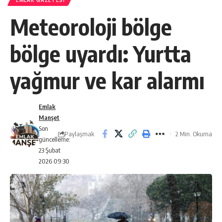
EMLAK GAZETESI
Meteoroloji bölge
bölge uyardı: Yurtta
yağmur ve kar alarmı
Emlak
Manşet
Son
Paylaşmak
2 Min. Okuma
güncelleme:
23 Şubat
2026 09:30