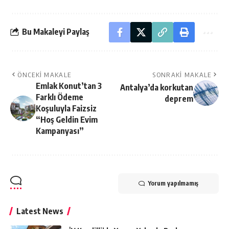
Bu Makaleyi Paylaş
ÖNCEKI MAKALE
SONRAKI MAKALE
Emlak Konut’tan 3
Antalya’da korkutan
Farklı Ödeme
deprem
Koşuluyla Faizsiz
“Hoş Geldin Evim
Kampanyası”
Yorum yapılmamış
Latest News