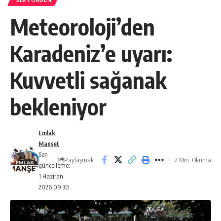
SEKTÖRDEN
Meteoroloji’den
Karadeniz’e uyarı:
Kuvvetli sağanak
bekleniyor
Emlak
Manşet
Son
Paylaşmak
2 Min. Okuma
güncelleme:
1 Haziran
2026 09:30