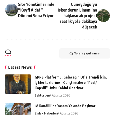
Site Yönetimlerinde
Güneydoğu’yu
“Keyfi Aidat”
İskenderun Limanı’na
Dönemi Sona Eriyor
bağlayacak proje: 1
saatlik yol 5 dakikaya
düşecek
Yorum yapılmamış
Latest News
GPPS Platformu; Geleceğin Ofis Trendi İçin,
İş Merkezlerine – Geliştiricilere “Pod /
Kapsül” Uyku Kabini Öneriyor
Sektörden
7 Ağustos 2026
İV Kandilli’de Yaşam Yakında Başlıyor
Emlak Haberleri
7 Ağustos 2026