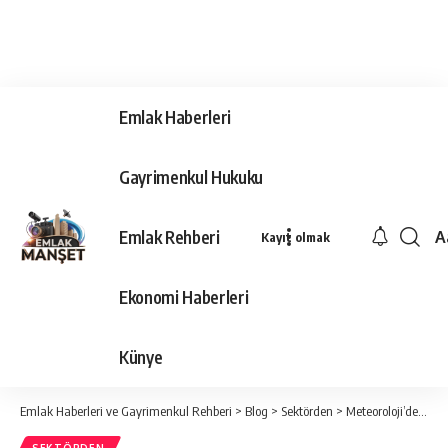
Emlak Haberleri
Gayrimenkul Hukuku
Emlak Rehberi
A
Kayıt olmak
Ya
Ti
Ekonomi Haberleri
Y
Bo
Künye
Emlak Haberleri ve Gayrimenkul Rehberi
>
Blog
>
Sektörden
>
Meteoroloji’den Karadeniz’e uyarı: Kuvvetli sağanak bekleniyor