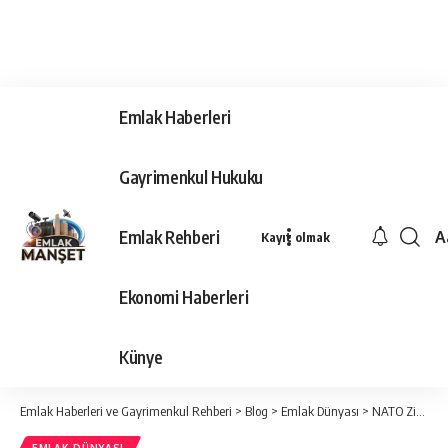
Emlak Haberleri
Gayrimenkul Hukuku
Emlak Rehberi
A
Kayıt olmak
Ya
Ti
Ekonomi Haberleri
Y
Bo
Künye
Emlak Haberleri ve Gayrimenkul Rehberi
>
Blog
>
Emlak Dünyası
>
NATO Zirvesi başlıyor: Ankara’da hangi yollar trafiğe kapatıldı?