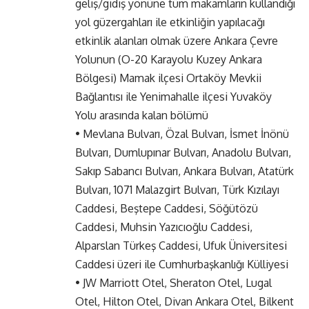
geliş/gidiş yönüne tüm makamların kullandığı
yol güzergahları ile etkinliğin yapılacağı
etkinlik alanları olmak üzere Ankara Çevre
Yolunun (O-20 Karayolu Kuzey Ankara
Bölgesi) Mamak ilçesi Ortaköy Mevkii
Bağlantısı ile Yenimahalle ilçesi Yuvaköy
Yolu arasında kalan bölümü
• Mevlana Bulvarı, Özal Bulvarı, İsmet İnönü
Bulvarı, Dumlupınar Bulvarı, Anadolu Bulvarı,
Sakıp Sabancı Bulvarı, Ankara Bulvarı, Atatürk
Bulvarı, 1071 Malazgirt Bulvarı, Türk Kızılayı
Caddesi, Beştepe Caddesi, Söğütözü
Caddesi, Muhsin Yazıcıoğlu Caddesi,
Alparslan Türkeş Caddesi, Ufuk Üniversitesi
Caddesi üzeri ile Cumhurbaşkanlığı Külliyesi
• JW Marriott Otel, Sheraton Otel, Lugal
Otel, Hilton Otel, Divan Ankara Otel, Bilkent