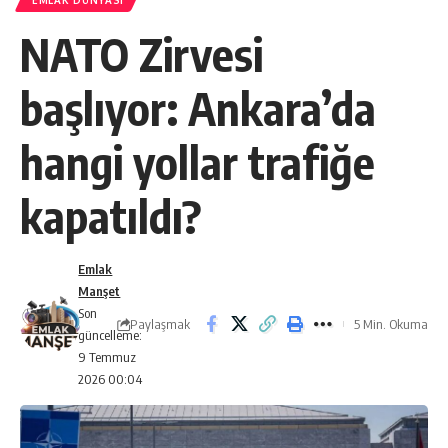
EMLAK DÜNYASI
NATO Zirvesi
başlıyor: Ankara’da
hangi yollar trafiğe
kapatıldı?
Emlak
Manşet
Son
Paylaşmak
5 Min. Okuma
güncelleme:
9 Temmuz
2026 00:04