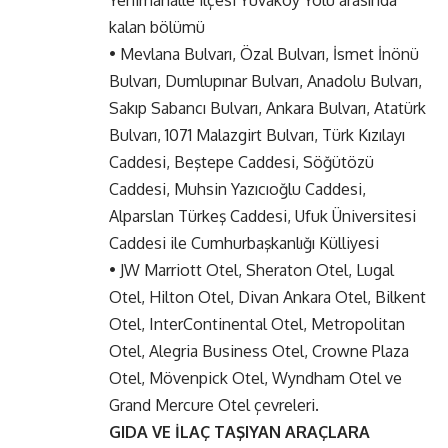
Yenimahalle ilçesi Yuvaköy Yolu arasında
kalan bölümü
• Mevlana Bulvarı, Özal Bulvarı, İsmet İnönü
Bulvarı, Dumlupınar Bulvarı, Anadolu Bulvarı,
Sakıp Sabancı Bulvarı, Ankara Bulvarı, Atatürk
Bulvarı, 1071 Malazgirt Bulvarı, Türk Kızılayı
Caddesi, Beştepe Caddesi, Söğütözü
Caddesi, Muhsin Yazıcıoğlu Caddesi,
Alparslan Türkeş Caddesi, Ufuk Üniversitesi
Caddesi ile Cumhurbaşkanlığı Külliyesi
• JW Marriott Otel, Sheraton Otel, Lugal
Otel, Hilton Otel, Divan Ankara Otel, Bilkent
Otel, InterContinental Otel, Metropolitan
Otel, Alegria Business Otel, Crowne Plaza
Otel, Mövenpick Otel, Wyndham Otel ve
Grand Mercure Otel çevreleri.
GIDA VE İLAÇ TAŞIYAN ARAÇLARA