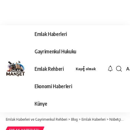
Emlak Haberleri
Gayrimenkul Hukuku
Emlak Rehberi
A
Kayıt olmak
Ya
Ti
Ekonomi Haberleri
Y
Bo
Künye
Emlak Haberleri ve Gayrimenkul Rehberi
>
Blog
>
Emlak Haberleri
>
Nöbetçi noterlik sistemi çok yakında başlıyor!