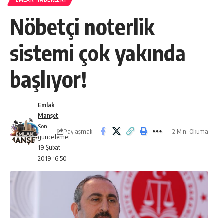
EMLAK HABERLERI
Nöbetçi noterlik
sistemi çok yakında
başlıyor!
Emlak
Manşet
Son
Paylaşmak
2 Min. Okuma
güncelleme:
19 Şubat
2019 16:50