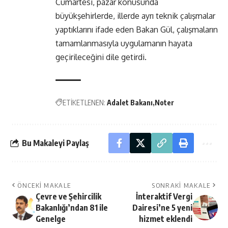
Cumartesi, pazar konusunda
büyükşehirlerde, illerde ayrı teknik çalışmalar
yaptıklarını ifade eden Bakan Gül, çalışmaların
tamamlanmasıyla uygulamanın hayata
geçirileceğini dile getirdi.
ETİKETLENEN:
Adalet Bakanı
Noter
Bu Makaleyi Paylaş
ÖNCEKI MAKALE
SONRAKI MAKALE
Çevre ve Şehircilik
İnteraktif Vergi
Bakanlığı’ndan 81 ile
Dairesi’ne 5 yeni
Genelge
hizmet eklendi