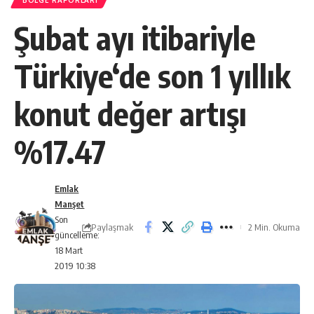
BÖLGE RAPORLARI
Şubat ayı itibariyle
Türkiye‘de son 1 yıllık
konut değer artışı
%17.47
Emlak
Manşet
Son
Paylaşmak
2 Min. Okuma
güncelleme:
18 Mart
2019 10:38