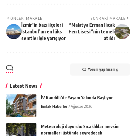
ÖNCEKI MAKALE
SONRAKI MAKALE
İzmir’in bazı ilçeleri
“Malatya Erman Ilıcak
İstanbul’un en lüks
Fen Lisesi”nin temeli
semtleriyle yarışıyor
atıldı
Yorum yapılmamış
Latest News
İV Kandilli’de Yaşam Yakında Başlıyor
Emlak Haberleri
7 Ağustos 2026
Meteoroloji duyurdu: Sıcaklıklar mevsim
normalleri üstünde seyredecek