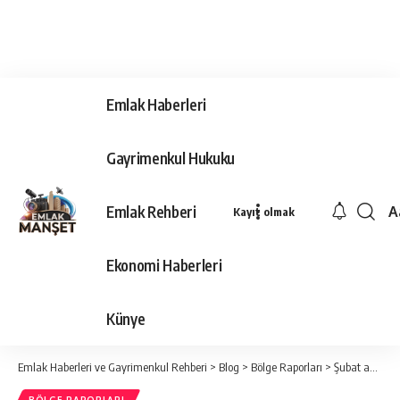
Emlak Haberleri
Gayrimenkul Hukuku
Emlak Rehberi
A
Kayıt olmak
Ya
Ti
Ekonomi Haberleri
Y
Bo
Künye
Emlak Haberleri ve Gayrimenkul Rehberi
>
Blog
>
Bölge Raporları
>
Şubat ayı itibariyle Türkiye‘de son 1 yıllık konut değer artışı %17.47