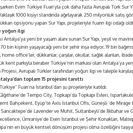
arken Evim Türkiye Fuarı’yla çok daha fazla Avrupalı Türk Sur Ya
. Yaklaşık 1000 kişiyi standında ağırlayarak 250 milyonluk satış 
ükkan opsiyonu yapan Sur Yapı, projeleriyle fuarın ilgi odağı old
 yoğun ilgi
si Antalya’ya yeni bir yaşam alanı sunan Sur Yapı, yeşil ve mavin
0 bin kişinin yaşayacağı yeni bir şehir inşa ediyor. 19 bin bağı
, home office’ler, dükkanlar, çarşılar, okullar, sağlık alanları, ibade
k kent parkıyla beraber Türkiye’nin markası olan Antalya’ya ye
 Projesi, Avrupalı Türkler tarafından yoğun ilgi ve taleple karşılaş
talya’dan toplam 15 projesini tanıttı
Türkiye” Fuarı’na İstanbul’dan şu projeleriyle katıldı:
Kâğıthane’de Tempo City, Topkapı’da Topkapı Evleri, Ispartakul
emt Bahçekent, Eyüp’te Axis İstanbul Ofis, Güneşli ’de Mirag
 Sancaktepe’de Lavender ve Muhit, Sultanbeyli’de İlkbahar ve G
cellence, Ümraniye’de Exen İstanbul ve Şehir Konakları, Malte
upa’nın en büyük kentsel dönüşüm projesi olma özelliğini taşıyan