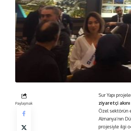
Sur Yapı projele
ziyaretçi akını
Paylaşmak
Özel sektörün e
Almanya’nın Düs
projesiyle ilgi 