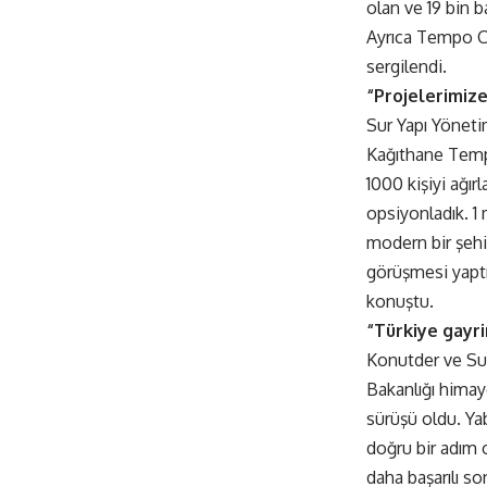
olan ve 19 bin 
Ayrıca Tempo Ci
sergilendi.
“Projelerimize
Sur Yapı Yöneti
Kağıthane Tempo
1000 kişiyi ağı
opsiyonladık. 1
modern bir şehi
görüşmesi yaptık
konuştu.
“Türkiye gayri
Konutder ve Sur
Bakanlığı himaye
sürüşü oldu. Yab
doğru bir adım 
daha başarılı so