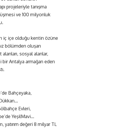
pı projeleriyle tanışma
görüşmesi ve 100 milyonluk
u.
in iç içe olduğu kentin özüne
msız bölümden oluşan
t alanları, sosyal alanlar,
ni bir Antalya armağan eden
tı.
e’de Bahçeyaka,
e Dükkan…
ölbahçe Evleri,
pe’de YeşilMavi…
, yatırım değeri 8 milyar TL