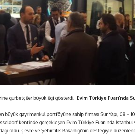
rine gurbetçiler büyük ilgi gösterdi.
Evim Türkiye Fuarı’nda
Su
n büyük gayrimenkul portföyüne sahip firması Sur Yapı, 08 – 10
seldorf kentinde gerçekleşen Evim Türkiye Fuarı’nda İstanbul ve
odağı oldu. Çevre ve Şehircilik Bakanlığı’nın desteğiyle düzenlen