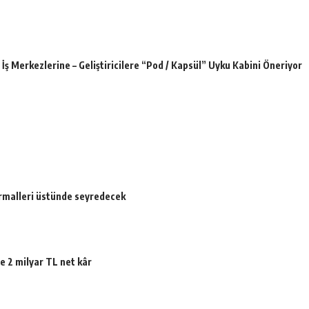
İş Merkezlerine – Geliştiricilere “Pod / Kapsül” Uyku Kabini Öneriyor
ormalleri üstünde seyredecek
e 2 milyar TL net kâr