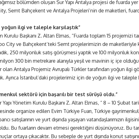
bağımsız bölümden oluşan Sur Yapı Antalya projesi de fuarda yer 
ty, Semt Bahçekent ve Antalya Projeleri’nin de maketleri, fuard
 yoğun ilgi ve taleple karşılaştık”
m Kurulu Başkanı Z. Altan Elmas, “Fuarda toplam 15 projemizi tan
 City ve Bahçekent’teki Semt projelerimizin de maketleriyle ka
rladık, 250 milyonluk satış görüşmesi yaptık ve 100 milyonluk kon
 milyon 300 bin metrekare alanıyla yeşil ve mavinin iç içe oldu
r olan Antalya Projemiz Avrupalı Türkler tarafından yoğun ilgi gö
. Ayrıca İstanbul’daki projelerimiz için de yoğun ilgi ve taleple k
menkul sektörü için başarılı bir test sürüşü oldu.”
 Yapı Yönetim Kurulu Başkanı Z. Altan Elmas, “ 8 – 10 Şubat tari
sinde organize edilen Evim Türkiye Fuarı, Türkiye gayrimenkul se
ancı satışlarının ve yurt dışında yaşayan vatandaşlarımızın ilgisi
oldu. Bu fuarların devam etmesi gerektiğini düşünüyoruz. Bu tarz 
nuçlar ortaya çıkacaktır. Bu sebeple de yurt dışında konut satışın