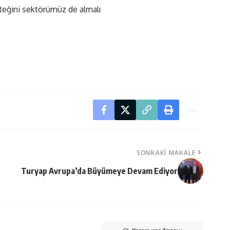
esteğini sektörümüz de almalı
.
SONRAKI MAKALE
Turyap Avrupa’da Büyümeye Devam Ediyor