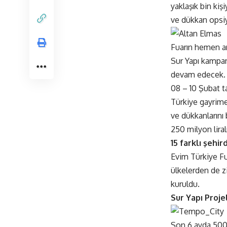
yaklaşık bin kiş
ve dükkan opsiy
Fuarın hemen ar
Sur Yapı kampany
devam edecek.
08 – 10 Şubat t
Türkiye gayrime
ve dükkanlarını 
250 milyon liral
15 farklı şehir
Evim Türkiye Fu
ülkelerden de ziy
kuruldu.
Sur Yapı Projel
Son 6 ayda 500 