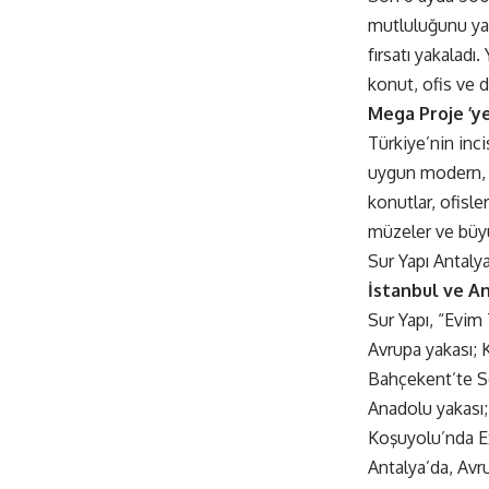
mutluluğunu yaş
fırsatı yakaladı
konut, ofis ve d
Mega Proje ’ye
Türkiye’nin inci
uygun modern, 7
konutlar, ofisler
müzeler ve büyü
Sur Yapı Antalya
İstanbul ve An
Sur Yapı, “Evim 
Avrupa yakası; 
Bahçekent’te S
Anadolu yakası;
Koşuyolu’nda Ex
Antalya’da, Avr