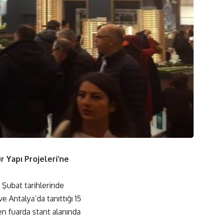
r Yapı Projeleri’ne
 Şubat tarihlerinde
 Antalya’da tanıttığı 15
en fuarda stant alanında