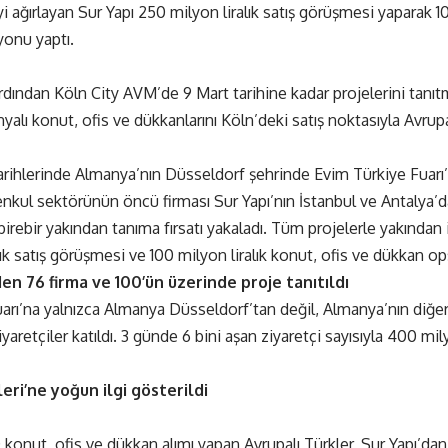
iyi ağırlayan Sur Yapı 250 milyon liralık satış görüşmesi yaparak 10
onu yaptı.
dından Köln City AVM’de 9 Mart tarihine kadar projelerini tan
alı konut, ofis ve dükkanlarını Köln’deki satış noktasıyla Avrup
arihlerinde Almanya’nın Düsseldorf şehrinde Evim Türkiye Fuarı’n
nkul sektörünün öncü firması Sur Yapı’nın İstanbul ve Antalya’d
birebir yakından tanıma fırsatı yakaladı. Tüm projelerle yakından 
ık satış görüşmesi ve 100 milyon liralık konut, ofis ve dükkan op
den 76 firma ve 100’ün üzerinde proje tanıtıldı
arı’na yalnızca Almanya Düsseldorf’tan değil, Almanya’nın diğer
aretçiler katıldı. 3 günde 6 bini aşan ziyaretçi sayısıyla 400 milyo
eri’ne yoğun ilgi gösterildi
konut, ofis ve dükkan alımı yapan Avrupalı Türkler, Sur Yapı’dan