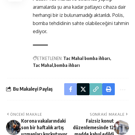
aramalarda şu ana kadar patlayıcı cihaza dair
herhangi bir iz bulunamadığı aktarıldı. Polis,
bomba tehdidinin sahte olabileceğini tahmin
ediyor.
ETİKETLENEN:
Tac Mahal bomba ihbarı
Tac Mahal
bomba ihbarı
Bu Makaleyi Paylaş
ÖNCEKI MAKALE
SONRAKI MAKALE
Korona vakalarındaki
Faizsiz konut
son bir haftalık artış
düzenlemesinde 12
uzmanları korkutuyor
madde kabul edildi