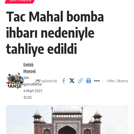
SEKTÖRDEN
Tac Mahal bomba
ihbarı nedeniyle
tahliye edildi
Emlak
Manşet
Son
Paylaşmak
1 Min. Okuma
güncelleme:
4 Mart 2021
12:02