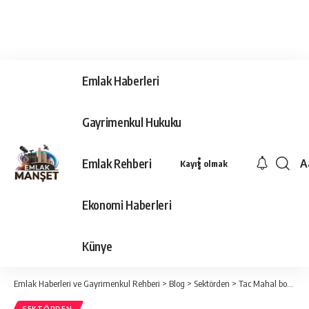
Emlak Haberleri
Gayrimenkul Hukuku
Emlak Rehberi
A
Kayıt olmak
Ya
Ti
Ekonomi Haberleri
Y
Bo
Künye
Emlak Haberleri ve Gayrimenkul Rehberi
>
Blog
>
Sektörden
>
Tac Mahal bomba ihbarı nedeniyle tahliye edildi