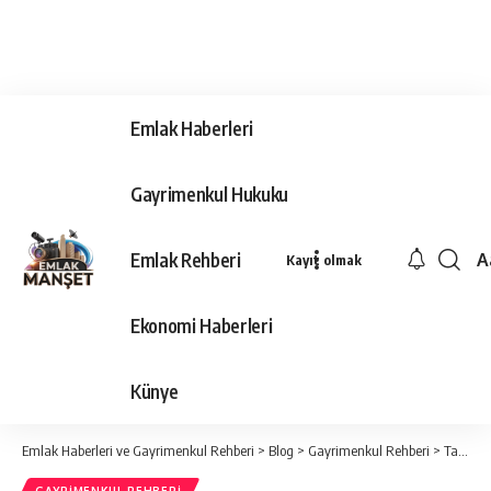
Emlak Haberleri
Gayrimenkul Hukuku
Emlak Rehberi
A
Kayıt olmak
Ya
Ti
Ekonomi Haberleri
Y
Bo
Künye
Emlak Haberleri ve Gayrimenkul Rehberi
>
Blog
>
Gayrimenkul Rehberi
>
Tapu Harcı Nedir?