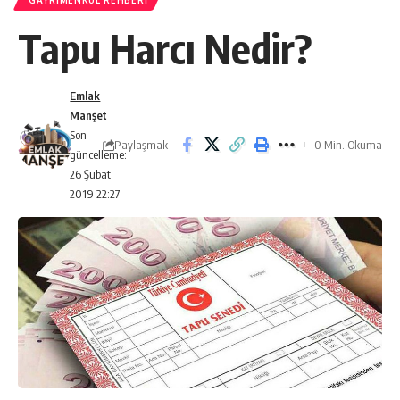
GAYRIMENKUL REHBERI
Tapu Harcı Nedir?
Emlak
Manşet
Son
Paylaşmak
0 Min. Okuma
güncelleme:
26 Şubat
2019 22:27