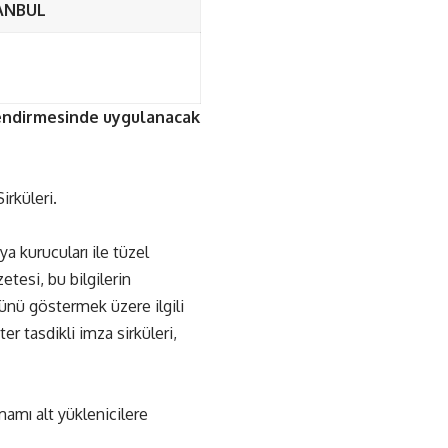
TANBUL
rlendirmesinde uygulanacak
rküleri.
ya kurucuları ile tüzel
etesi, bu bilgilerin
ünü göstermek üzere ilgili
er tasdikli imza sirküleri,
amamı alt yüklenicilere