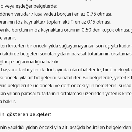
ço veya eşdeğer belgelerde;
(dönen varlıklar / kısa vadeli borçlar) en az 0,75 olması,
ranının (öz kaynaklar/ toplam aktif) en az 0,15 olması,
banka borçlarının öz kaynaklara oranının 0,50’den küçük olması, ye
e aranır.
ilen kriterleri bir önceki yılda sağlayamayanlar, son üç yıla kadar o
u takdirde belgeleri sunulan yılların parasal tutarlarının ortalama
ağlanıp sağlanmadığına bakılır.
başvuru tarihi yılın ilk dört ayında olan ihalelerde, bir önceki yıla
i önceki yıla ait belgelerini sunabilirler. Bu belgelerde, yeterlik
yılın belgeleri ile üç önceki ve dört önceki yılın belgelerini sunab
an yılların parasal tutarlarının ortalaması üzerinden yeterlik krite
bakılır.
mini gösteren belgeler:
enin yapıldığı yıldan önceki yıla ait, aşağıda belirtilen belgelerden