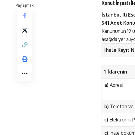
Konut İnşaatı İl
Paylaşmak
İstanbul İli E
541 Adet Konut
Kanununun 19 unc
aşağıda yer alıyo
İhale Kayıt 
1-İdarenin
a)
Adresi
b)
Telefon ve 
c)
Elektronik P
ç)
İhale doküm