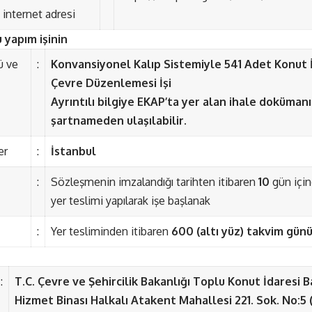
 internet adresi
 yapım işinin
ü ve
:
Konvansiyonel Kalıp Sistemiyle 541 Adet Konut İ
Çevre Düzenlemesi İşi
Ayrıntılı bilgiye EKAP’ta yer alan ihale dokümanı
şartnameden ulaşılabilir.
er
:
İstanbul
:
Sözleşmenin imzalandığı tarihten itibaren
10
gün içi
yer teslimi yapılarak işe başlanak
:
Yer tesliminden itibaren
600 (altı yüz) takvim günü
:
T.C. Çevre ve Şehircilik Bakanlığı Toplu Konut İdaresi B
Hizmet Binası Halkalı Atakent Mahallesi 221. Sok. No:5