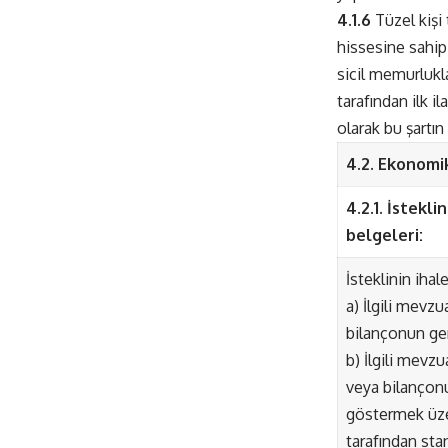
4.1.6
Tüzel kişi 
hissesine sahip
sicil memurlukl
tarafından ilk i
olarak bu şartı
4.2. Ekonomik
4.2.1. İstekl
belgeleri:
İsteklinin ihal
a) İlgili mevz
bilançonun ger
b) İlgili mevz
veya bilançonun
göstermek üze
tarafından sta