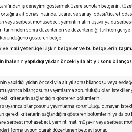
tarafından iş deneyimi göstermek üzere sunulan belgenin, tüzel k
 ortağına ait olması halinde, ticaret ve sanayi odası/ticaret oda
arı veya serbest muhasebeci, yeminli mali müşavir ya da serbe
lan tarihinden sonra düzenlenen ve düzenlendiği tarihten geriye d
n korunduğunu gösteren belge.
 ve mali yeterliğe ilişkin belgeler ve bu belgelerin taşım
inin ihalenin yapıldığı yıldan önceki yıla ait yıl sonu bilan
enin yapıldığı yıldan önceki yıla ait yıl sonu bilançosu veya eşdeğ
uatı uyarınca bilançosunu yayımlatma zorunluluğu olan istekliler
ekli kriterlerin sağlandığını gösteren bölümlerini,
uatı uyarınca bilançosunu yayımlatma zorunluluğu olmayan istekli
 gerekli kriterlerin sağlandığını gösteren bölümlerini ya da bu k
re serbest muhasebeci, yeminli mali müşavir veya serbest mu
ndart forma uygun olarak düzenlenen belgeyi sunar.