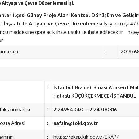
e Altyapı ve Çevre Düzenlemesi İşi.
senler İlçesi Güney Proje Alanı Kentsel Dönüşüm ve Gelişim
 İnşaatı ile Altyapı ve Çevre Düzenlemesi İşi
yapım işi 473
u maddesine göre açık ihale usulü ile ihale edilecektir. İhaleye il
r.
Numarası
:
2019/6
:
İstanbul Hizmet Binası Atakent Mah
Halkalı KÜÇÜKÇEKMECE/İSTANBUL
faks numarası
:
2124954040 – 2124700316
osta Adresi
:
aafsin@toki.gov.tr
anının
:
https://ekap.kik.gov.tr/EKAP/