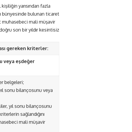
işiliğin yarısından fazla
sı bünyesinde bulunan ticaret
st muhasebeci mali müşavir
oğru son bir yıldır kesintisiz
ası gereken kriterler:
çosu veya eşdeğer
er belgeleri;
 yıl sonu bilançosunu veya
ler, yıl sonu bilançosunu
riterlerin sağlandığını
hasebeci mali müşavir