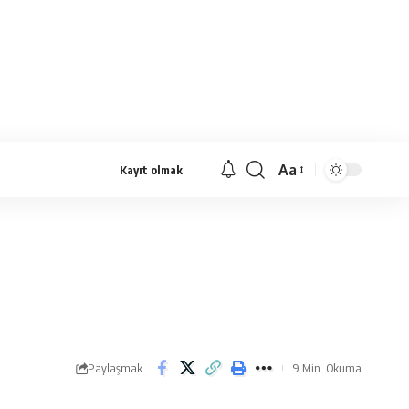
Aa
Kayıt olmak
Yazı
Tipi
Yeniden
Boyutlandırıcı
Paylaşmak
9 Min. Okuma