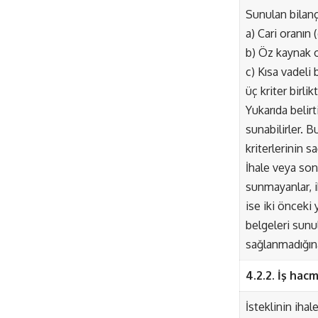
Sunulan bilan
a) Cari oranın 
b) Öz kaynak o
c) Kısa vadeli 
üç kriter birlikt
Yukarıda belirt
sunabilirler. B
kriterlerinin s
İhale veya son 
sunmayanlar, ik
ise iki önceki 
belgeleri sunul
sağlanmadığına 
4.2.2. İş hac
İsteklinin ihal