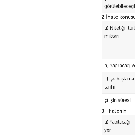
görülebileceği
2-İhale konusu
a)
Niteliği, tür
miktarı
b)
Yapılacağı y
c)
İşe başlama
tarihi
ç)
İşin süresi
3- İhalenin
a)
Yapılacağı
yer