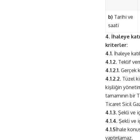
b)
Tarihi ve
saati
4. İhaleye kat
kriterler:
4.1.
İhaleye katıl
4.1.2.
Teklif ver
4.1.2.1.
Gerçek ki
4.1.2.2.
Tüzel kiş
kişiliğin yöneti
tamamının bir T
Ticaret Sicil Ga
4.1.3.
Şekli ve i
4.1.4.
Şekli ve i
4.1.5
İhale konusu
yaptırılamaz.