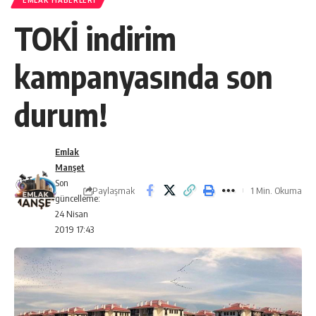
EMLAK HABERLERI
TOKİ indirim
kampanyasında son
durum!
Emlak
Manşet
Son
Paylaşmak
1 Min. Okuma
güncelleme:
24 Nisan
2019 17:43