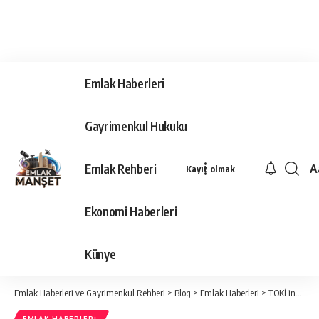
Emlak Haberleri
Gayrimenkul Hukuku
Emlak Rehberi
A
Kayıt olmak
Ya
Ti
Ekonomi Haberleri
Y
Bo
Künye
Emlak Haberleri ve Gayrimenkul Rehberi
>
Blog
>
Emlak Haberleri
>
TOKİ indirim kampanyasında son durum!