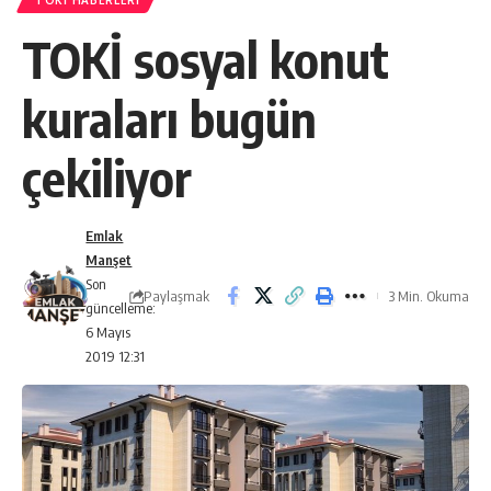
TOKI HABERLERI
TOKİ sosyal konut
kuraları bugün
çekiliyor
Emlak
Manşet
Son
Paylaşmak
3 Min. Okuma
güncelleme:
6 Mayıs
2019 12:31