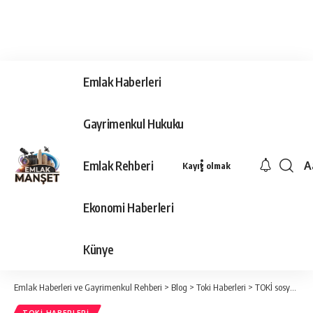
Emlak Haberleri
Gayrimenkul Hukuku
Emlak Rehberi
A
Kayıt olmak
Ya
Ti
Ekonomi Haberleri
Y
Bo
Künye
Emlak Haberleri ve Gayrimenkul Rehberi
>
Blog
>
Toki Haberleri
>
TOKİ sosyal konut kuraları bugün çekiliyor