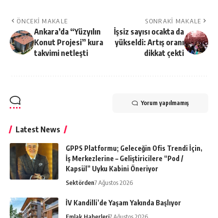
ÖNCEKI MAKALE
SONRAKI MAKALE
Ankara’da “Yüzyılın
İşsiz sayısı ocakta da
Konut Projesi” kura
yükseldi: Artış oranı
takvimi netleşti
dikkat çekti
Yorum yapılmamış
Latest News
GPPS Platformu; Geleceğin Ofis Trendi İçin,
İş Merkezlerine – Geliştiricilere “Pod /
Kapsül” Uyku Kabini Öneriyor
Sektörden
7 Ağustos 2026
İV Kandilli’de Yaşam Yakında Başlıyor
Emlak Haberleri
7 Ağustos 2026