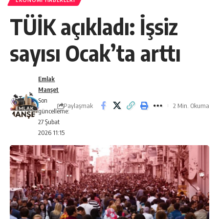
EKONOMI HABERLERI
TÜİK açıkladı: İşsiz
sayısı Ocak’ta arttı
Emlak
Manşet
Son
Paylaşmak
2 Min. Okuma
güncelleme:
27 Şubat
2026 11:15