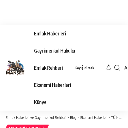
Emlak Haberleri
Gayrimenkul Hukuku
Emlak Rehberi
A
Kayıt olmak
Ya
Ti
Ekonomi Haberleri
Y
Bo
Künye
Emlak Haberleri ve Gayrimenkul Rehberi
>
Blog
>
Ekonomi Haberleri
>
TÜİK açıkladı: İşsiz sayısı Ocak’ta arttı