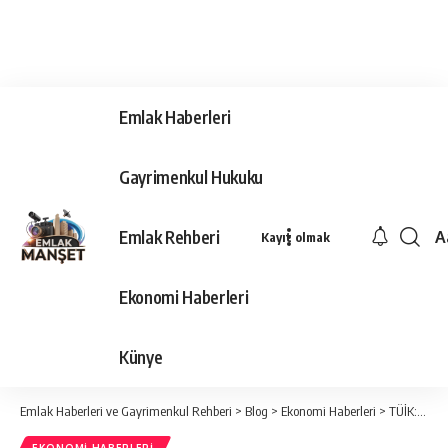
Emlak Haberleri
Gayrimenkul Hukuku
Emlak Rehberi
A
Kayıt olmak
Ya
Ti
Ekonomi Haberleri
Y
Bo
Künye
Emlak Haberleri ve Gayrimenkul Rehberi
>
Blog
>
Ekonomi Haberleri
>
TÜİK: Ücretli çalışan, şubatta yüzde 5,1 arttı