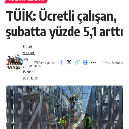
EKONOMI HABERLERI
TÜİK: Ücretli çalışan,
şubatta yüzde 5,1 arttı
Emlak
Manşet
Son
Paylaşmak
1 Min. Okuma
güncelleme:
15 Nisan
2021 12:39