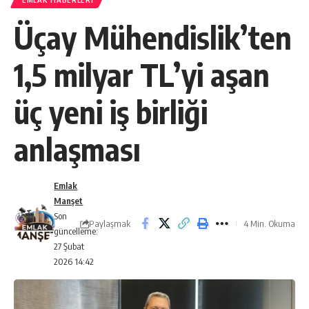
EMLAK HABERLERI
Üçay Mühendislik’ten
1,5 milyar TL’yi aşan
üç yeni iş birliği
anlaşması
Emlak
Manşet
Son
Paylaşmak
4 Min. Okuma
güncelleme:
27 Şubat
2026 14:42