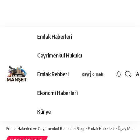
Emlak Haberleri
Gayrimenkul Hukuku
Emlak Rehberi
A
Kayıt olmak
Ya
Ti
Ekonomi Haberleri
Y
Bo
Künye
Emlak Haberleri ve Gayrimenkul Rehberi
>
Blog
>
Emlak Haberleri
>
Üçay Mühendislik’ten 1,5 milyar TL’yi aşan üç yeni iş birliği anlaşması