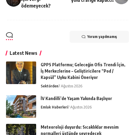
yolu trafiğe kapattı!
ödemeyecek?
Yorum yapılmamış
Latest News
GPPS Platformu; Geleceğin Ofis Trendi İçin,
İş Merkezlerine – Geliştiricilere “Pod /
Kapsül” Uyku Kabini Öneriyor
Sektörden
7 Ağustos 2026
İV Kandilli’de Yaşam Yakında Başlıyor
Emlak Haberleri
7 Ağustos 2026
Meteoroloji duyurdu: Sıcaklıklar mevsim
normalleri üstünde seyredecek