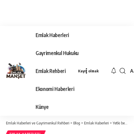
Emlak Haberleri
Gayrimenkul Hukuku
Emlak Rehberi
A
Kayıt olmak
Ya
Ti
Ekonomi Haberleri
Y
Bo
Künye
Emlak Haberleri ve Gayrimenkul Rehberi
>
Blog
>
Emlak Haberleri
>
Yetki belgesi olmayan müteahhit olamayacak!