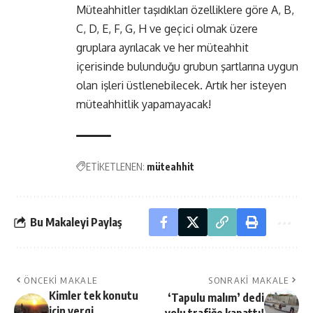
Müteahhitler taşıdıkları özelliklere göre A, B,
C, D, E, F, G, H ve geçici olmak üzere
gruplara ayrılacak ve her müteahhit
içerisinde bulunduğu grubun şartlarına uygun
olan işleri üstlenebilecek. Artık her isteyen
müteahhitlik yapamayacak!
ETİKETLENEN:
müteahhit
Bu Makaleyi Paylaş
ÖNCEKI MAKALE
SONRAKI MAKALE
Kimler tek konutu
‘Tapulu malım’ dedi
için vergi