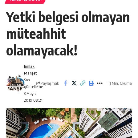
EMLAK HABERLERI
Yetki belgesi olmayan
müteahhit
olamayacak!
Emlak
Manşet
Son
Paylaşmak
1 Min. Okuma
güncelleme:
3 Mayıs
2019 09:21