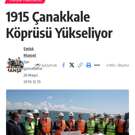
ULAŞIM HABERLERI
1915 Çanakkale
Köprüsü Yükseliyor
Emlak
Manşet
Son
Paylaşmak
4 Min. Okuma
güncelleme:
26 Mayıs
2019 12:19