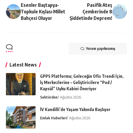
Esenler Baştapya-
Pasifik Ateş
Topkule Kışlası Millet
Çemberinde 8
Bahçesi Oluyor
Şiddetinde Deprem!
Yorum yapılmamış
Latest News
GPPS Platformu; Geleceğin Ofis Trendi İçin,
İş Merkezlerine – Geliştiricilere “Pod /
Kapsül” Uyku Kabini Öneriyor
Sektörden
7 Ağustos 2026
İV Kandilli’de Yaşam Yakında Başlıyor
Emlak Haberleri
7 Ağustos 2026