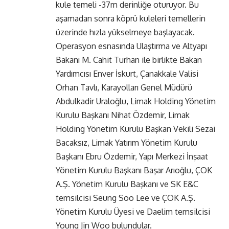
kule temeli -37m derinliğe oturuyor. Bu
aşamadan sonra köprü kuleleri temellerin
üzerinde hızla yükselmeye başlayacak.
Operasyon esnasında Ulaştırma ve Altyapı
Bakanı M. Cahit Turhan ile birlikte Bakan
Yardımcısı Enver İskurt, Çanakkale Valisi
Orhan Tavlı, Karayolları Genel Müdürü
Abdulkadir Uraloğlu, Limak Holding Yönetim
Kurulu Başkanı Nihat Özdemir, Limak
Holding Yönetim Kurulu Başkan Vekili Sezai
Bacaksız, Limak Yatırım Yönetim Kurulu
Başkanı Ebru Özdemir, Yapı Merkezi İnşaat
Yönetim Kurulu Başkanı Başar Arıoğlu, ÇOK
A.Ş. Yönetim Kurulu Başkanı ve SK E&C
temsilcisi Seung Soo Lee ve ÇOK A.Ş.
Yönetim Kurulu Üyesi ve Daelim temsilcisi
Young Jin Woo bulundular.