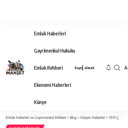
Emlak Haberleri
Gayrimenkul Hukuku
Emlak Rehberi
A
Kayıt olmak
Ya
Ti
Ekonomi Haberleri
Y
Bo
Künye
Emlak Haberleri ve Gayrimenkul Rehberi
>
Blog
>
Ulaşım Haberleri
>
1915 Çanakkale Köprüsü Yükseliyor