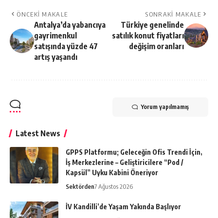
ÖNCEKI MAKALE
SONRAKI MAKALE
Antalya’da yabancıya
Türkiye genelinde
gayrimenkul
satılık konut fiyatları
satışında yüzde 47
değişim oranları
artış yaşandı
Yorum yapılmamış
Latest News
GPPS Platformu; Geleceğin Ofis Trendi İçin,
İş Merkezlerine – Geliştiricilere “Pod /
Kapsül” Uyku Kabini Öneriyor
Sektörden
7 Ağustos 2026
İV Kandilli’de Yaşam Yakında Başlıyor