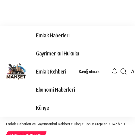
Emlak Haberleri
Gayrimenkul Hukuku
Emlak Rehberi
A
Kayıt olmak
Ya
Ti
Ekonomi Haberleri
Y
Bo
Künye
Emlak Haberleri ve Gayrimenkul Rehberi
>
Blog
>
Konut Projeleri
>
342 bin TL’den başlayan fırsatlarla ev sahibi olma imkanı