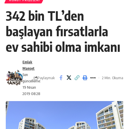
KONUT PROJELERI
342 bin TL’den
başlayan fırsatlarla
ev sahibi olma imkanı
Emlak
Manşet
Son
Paylaşmak
2 Min. Okuma
güncelleme:
19 Nisan
2019 08:28