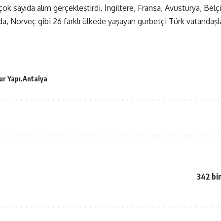
çok sayıda alım gerçekleştirdi. İngiltere, Fransa, Avusturya, Belçi
a, Norveç gibi 26 farklı ülkede yaşayan gurbetçi Türk vatandaşla
ur Yapı
Antalya
342 bin