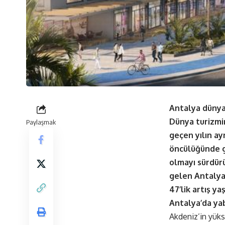
Antalya dünya
Dünya turizmin
Paylaşmak
geçen yılın ay
öncülüğünde g
olmayı sürdürü
gelen Antalya
47’lik artış yaş
Antalya’da ya
Akdeniz’in yükse