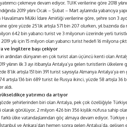
 yatırımcı çekmeye devam ediyor. TUIK verilerine göre 2018 yılı
andığında 2019 yılını Ocak – Şubat – Mart aylarında yabancıya yapıl
 Havalimanı Mülki İdare Amirliği verilerine göre, şehre son 3 ayd
ine göre yüzde 25’lik artışla 571 bin 207 olurken, yıl bazında da r
 milyon 642 bin yabancı turist ve 3 milyonun üzerinde yerli turis
 2019 yılı için 15 milyon olan yabancı turist hedefi 16 milyona çıktı
 ve İngiltere başı çekiyor
’in ardından dünyanın en çok turist alan üçüncü kenti olan Antal
019 yılının ilk 3 ayı itibarıyla Antalya’ya gelen turistlerin ülkelere
zde 8’lik artışla 151 bin 391 turist sayısıyla Almanya Antalya’ya e
 artışla 136 bin 689 turist ile Rusya ikinci, yüzde 58 artışla 36 bi
r aldı.
ükseldikçe yatırımcı da artıyor
gözde şehirlerinden biri olan Antalya, pek çok özelliğiyle Türk
i olarak görülüyor. 2 milyon 426 bin 356 kişilik nüfusa sahip ola
 farklı ülke vatandaşlarından göç almaya devam ediyor. Türkiye
a İstanbul ve Ankara’dan hemen sonra gelen Antalya’da, gelişen 