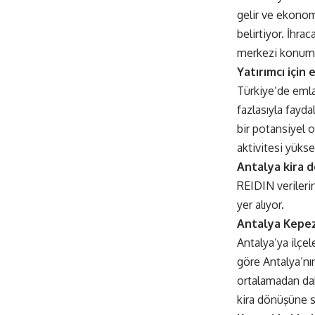
gelir ve ekonomi
belirtiyor. İhra
merkezi konumu
Yatırımcı için 
Türkiye’de emla
fazlasıyla fayda
bir potansiyel o
aktivitesi yükse
Antalya kira 
REIDIN verileri
yer alıyor.
Antalya Kepez
Antalya’ya ilçel
göre Antalya’nın
ortalamadan daha
kira dönüşüne s