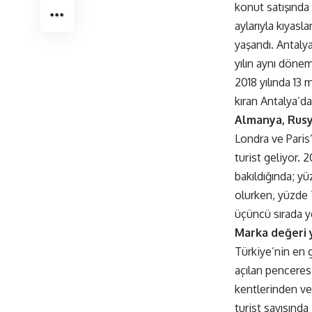
konut satışında
aylarıyla kıyasl
yaşandı. Antalya
yılın aynı dönem
2018 yılında 13
kıran Antalya’da
Almanya, Rusya
Londra ve Paris
turist geliyor. 2
bakıldığında; yü
olurken, yüzde 74
üçüncü sırada ye
Marka değeri y
Türkiye’nin en 
açılan penceres
kentlerinden ve
turist sayısınd