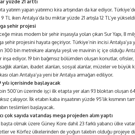
ar yüzde 21 arttı
a yatırım yapan yatırımcı kira artışından da kar ediyor. Türkiye’de
 9 TL iken Antalya’da bu miktar yüzde 21 artışla 12 TL’ye yükseldi
a şehir projesi
eğe miras modern bir şehir inşasıyla yolan çıkan Sur Yapı, 8 milya
 şehir projesini hayata geçiriyor. Türkiye’nin incisi Antalya’ya 
yon 300 bin metrekare alanıyla yeşil ve mavinin iç içe olduğu An
 inşa ediyor. 19 bin bağımsız bölümden oluşan konutlar, ofisler, 
, sağlık alanları, ibadet alanları, sosyal alanlar, müzeler ve büyük
ası olan Antalya’ya yeni bir Antalya armağan ediliyor.
 yılı içerisinde başlayacak
 bin 500’ün üzerinde işçi ilk etapta yer alan 93 bloktan oluşan 
lıksız çalışıyor. İlk etabın kaba inşaatının yüzde 95’lik kısmının ta
tabın teslimleri başlayacak.
cı çok sayıda vatandaş mega projeden alım yaptı
 başta olmak üzere Güney Kore dahil 23 farklı yabancı ülke vatan
tler ve Körfez ülkelerinden de yoğun talebin olduğu projeye d