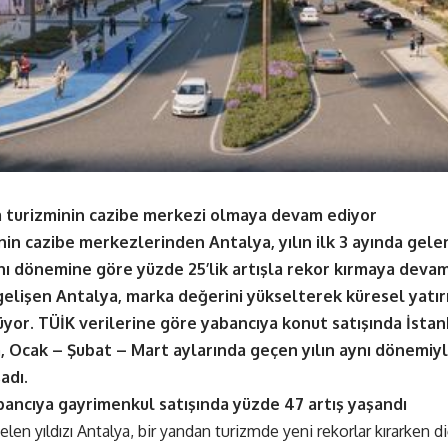
 turizminin cazibe merkezi olmaya devam ediyor
in cazibe merkezlerinden Antalya, yılın ilk 3 ayında gelen
nı dönemine göre yüzde 25’lik artışla rekor kırmaya devam
elişen Antalya, marka değerini yükselterek küresel yatırı
yor. TÜİK verilerine göre yabancıya konut satışında İstanb
, Ocak – Şubat – Mart aylarında geçen yılın aynı dönemiy
adı.
bancıya gayrimenkul satışında yüzde 47 artış yaşandı
len yıldızı Antalya, bir yandan turizmde yeni rekorlar kırarken 