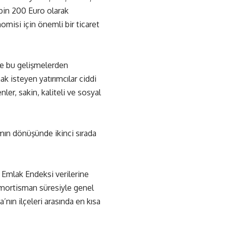
8 bin 200 Euro olarak
nomisi için önemli bir ticaret
le bu gelişmelerden
k isteyen yatırımcılar ciddi
er, sakin, kaliteli ve sosyal
mın dönüşünde ikinci sırada
r. Emlak Endeksi verilerine
 amortisman süresiyle genel
nın ilçeleri arasında en kısa