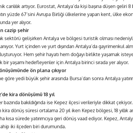
k canlılık artıyor. Eurostat, Antalya’da kişi başına düşen geliri 
catın yüzde 67’sini Avrupa Birliği ülkelerine yapan kent, ülke eko
nda yer alıyor.
en cazip şehir
k sektörü gelişirken Antalya ve bölgesi turistik olması nedeniy
lanıyor. Yurt içinden ve yurt dışından Antalya’da gayrimenkul alma
luşturuyor. Hem şehir hayatı hem doğayı birlikte yaşamak isteyenl
k bir yaşamı hedefleyenler için Antalya birinci sırada yer alıyor.
dönüşümünde ön plana çıkıyor
ne göre yedi büyük şehir arasında Bursa’dan sonra Antalya yatırı
’de kira dönüşümü 18 yıl
er bazında bakıldığında ise Kepez ilçesi verileriyle dikkat çekiyo
 kira dönüş süresi ortalama 20 yıl iken Kepez bölgesi, 18 yıllık
 kısa sürede yatırımcıya geri dönüş vaad ediyor. Kepez, Antalya’
ahip iki ilçeden biri durumunda.