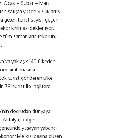
nın Ocak – Şubat – Mart
an satışta yüzde 47’lik artış
a gelen turist sayısı, geçen
ekor kırılması bekleniyor.
tle tüm zamanların rekorunu
.
ya’ya yaklaşık 140 ülkeden
 göre sıralamasına
n çok turist gönderen ülke
n 791 turist ile İngiltere
iye’nin doğrudan dünyaya
n Antalya, bölge
 genelinde yaşayan yabancı
ekonomiyle kişi başına düşen