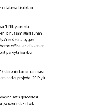
 ortalama kiralıkların
.
r TL’lik yatırımla
yeni bir yaşam alanı sunan
talya’nın özüne uygun
home office’ler, dükkanlar,
 kent parkıyla beraber
6417 dairenin tamamlanması
mamlandığı projede, 2019 yılı
daşına satış gerçekleşti.
ünya üzerindeki Türk