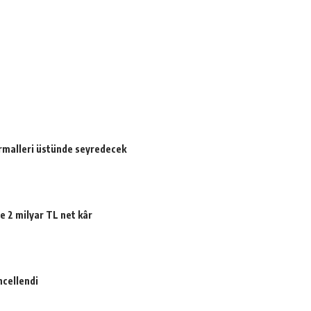
ormalleri üstünde seyredecek
e 2 milyar TL net kâr
ncellendi