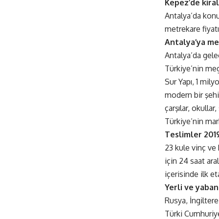
Kepez’de kiral
Antalya’da konut
metrekare fiyatı
Antalya’ya meg
Antalya’da gelec
Türkiye’nin mega
Sur Yapı, 1 mil
modern bir şehir
çarşılar, okullar
Türkiye’nin mark
Teslimler 2019
23 kule vinç ve
için 24 saat ara
içerisinde ilk e
Yerli ve yaban
Rusya, İngiltere
Türki Cumhuriye