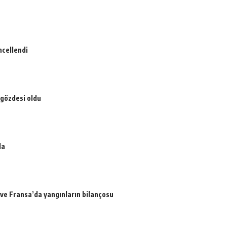
ncellendi
 gözdesi oldu
da
a ve Fransa’da yangınların bilançosu