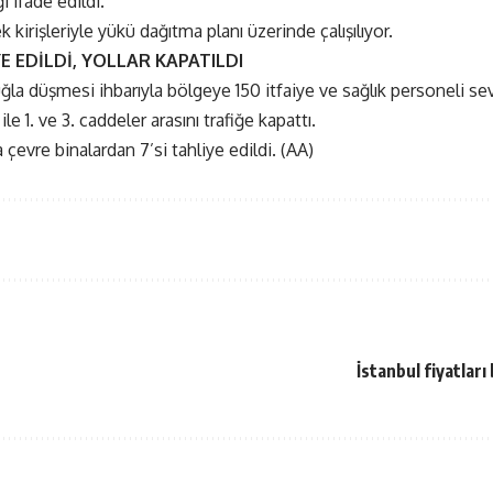
i ifade edildi.
k kirişleriyle yükü dağıtma planı üzerinde çalışılıyor.
E EDİLDİ, YOLLAR KAPATILDI
ğla düşmesi ihbarıyla bölgeye 150 itfaiye ve sağlık personeli sev
le 1. ve 3. caddeler arasını trafiğe kapattı.
evre binalardan 7’si tahliye edildi. (AA)
İstanbul fiyatları 