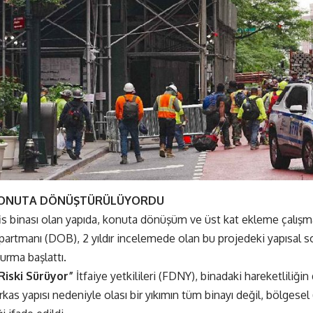
 KONUTA DÖNÜŞTÜRÜLÜYORDU
ofis binası olan yapıda, konuta dönüşüm ve üst kat ekleme çalışmal
partmanı (DOB), 2 yıldır incelemede olan bu projedeki yapısal s
urma başlattı.
Riski Sürüyor”
İtfaiye yetkilileri (FDNY), binadaki hareketliliğin 
rkas yapısı nedeniyle olası bir yıkımın tüm binayı değil, bölgesel