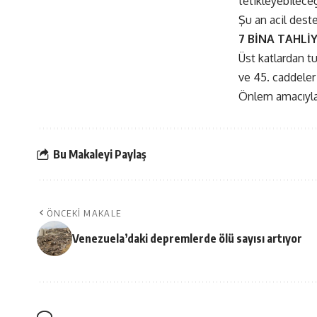
tetikleyebileceğ
Şu an acil deste
7 BİNA TAHLİY
Üst katlardan tu
ve 45. caddeler i
Önlem amacıyla ç
Bu Makaleyi Paylaş
ÖNCEKI MAKALE
Venezuela’daki depremlerde ölü sayısı artıyor