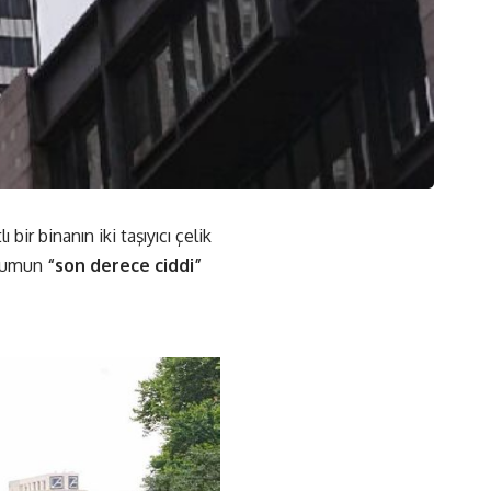
r binanın iki taşıyıcı çelik
urumun
“son derece ciddi”